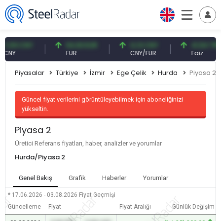
09 CNY
54,93 EUR
0,13 CNY
41,54 TRY
Y
EUR
CNY/EUR
Faiz
Piyasalar
Türkiye
İzmir
Ege Çelik
Hurda
Piyasa 2
Güncel fiyat verilerini görüntüleyebilmek için aboneliğinizi
yükseltin.
Piyasa 2
Üretici Referans fiyatları, haber, analizler ve yorumlar
Hurda/Piyasa 2
Genel Bakış
Grafik
Haberler
Yorumlar
* 17.06.2026 - 03.08.2026
Fiyat Geçmişi
Güncelleme
Fiyat
Fiyat Aralığı
Günlük Değişim