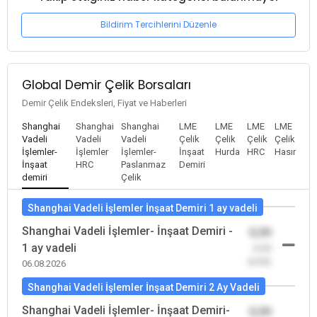
Bildirim Tercihlerini Düzenle
Global Demir Çelik Borsaları
Demir Çelik Endeksleri, Fiyat ve Haberleri
Shanghai
Shanghai
Shanghai
LME
LME
LME
LME
Vadeli
Vadeli
Vadeli
Çelik
Çelik
Çelik
Çelik
İşlemler-
İşlemler
İşlemler-
İnşaat
Hurda
HRC
Hasır
İnşaat
HRC
Paslanmaz
Demiri
demiri
Çelik
Shanghai Vadeli İşlemler İnşaat Demiri 1 ay vadeli
Shanghai Vadeli İşlemler- İnşaat Demiri -
0,00
1 ay vadeli
-0,00
(0,00)
06.08.2026
Shanghai Vadeli İşlemler İnşaat Demiri 2 Ay Vadeli
Shanghai Vadeli İşlemler- İnşaat Demiri-
0,00