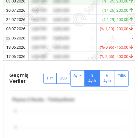
03.08.2026
0,00 TRY
0,00 USD
-
(%1,25) 200,00
30.07.2026
0,00 TRY
0,00 USD
-
(%1,26) 200,00
24.07.2026
0,00 TRY
0,00 USD
-
(%1,29) 200,00
08.07.2026
0,00 TRY
0,00 USD
-
(%-1,30) -200,00
22.06.2026
0,00 TRY
0,00 USD
-
-
18.06.2026
0,00 TRY
0,00 USD
-
(%-0,96) -150,00
17.06.2026
0,00 TRY
0,00 USD
-
(%-2,55) -400,00
Geçmiş
Aylık
3
6
Yıllık
TRY
USD
Veriler
Aylık
Aylık
Piyasa 2 Hurda - Türkiye/İzmir
5
4