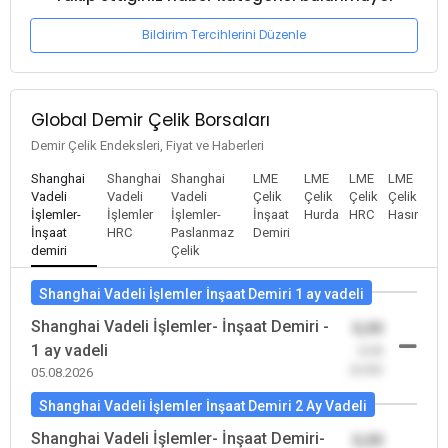
Bildirim Tercihlerini Düzenle
Global Demir Çelik Borsaları
Demir Çelik Endeksleri, Fiyat ve Haberleri
Shanghai
Shanghai
Shanghai
LME
LME
LME
LME
Vadeli
Vadeli
Vadeli
Çelik
Çelik
Çelik
Çelik
İşlemler-
İşlemler
İşlemler-
İnşaat
Hurda
HRC
Hasır
İnşaat
HRC
Paslanmaz
Demiri
demiri
Çelik
Shanghai Vadeli İşlemler İnşaat Demiri 1 ay vadeli
Shanghai Vadeli İşlemler- İnşaat Demiri -
0,00
1 ay vadeli
-0,00
(0,00)
05.08.2026
Shanghai Vadeli İşlemler İnşaat Demiri 2 Ay Vadeli
Shanghai Vadeli İşlemler- İnşaat Demiri-
0,00