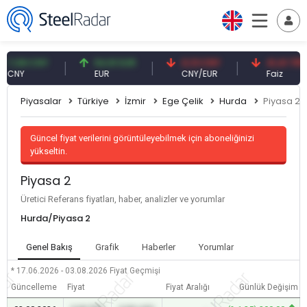
08 CNY
54,91 EUR
0,13 CNY
41,41 TRY
Y
EUR
CNY/EUR
Faiz
Piyasalar
Türkiye
İzmir
Ege Çelik
Hurda
Piyasa 2
Güncel fiyat verilerini görüntüleyebilmek için aboneliğinizi
yükseltin.
Piyasa 2
Üretici Referans fiyatları, haber, analizler ve yorumlar
Hurda/Piyasa 2
Genel Bakış
Grafik
Haberler
Yorumlar
* 17.06.2026 - 03.08.2026
Fiyat Geçmişi
Güncelleme
Fiyat
Fiyat Aralığı
Günlük Değişim