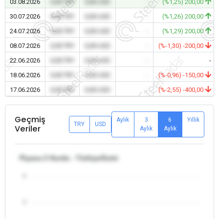
03.08.2026
0,00 TRY
0,00 USD
-
(%1,25) 200,00
30.07.2026
0,00 TRY
0,00 USD
-
(%1,26) 200,00
24.07.2026
0,00 TRY
0,00 USD
-
(%1,29) 200,00
08.07.2026
0,00 TRY
0,00 USD
-
(%-1,30) -200,00
22.06.2026
0,00 TRY
0,00 USD
-
-
18.06.2026
0,00 TRY
0,00 USD
-
(%-0,96) -150,00
17.06.2026
0,00 TRY
0,00 USD
-
(%-2,55) -400,00
Geçmiş
Aylık
3
6
Yıllık
TRY
USD
Veriler
Aylık
Aylık
Piyasa 2 Hurda - Türkiye/İzmir
5
4