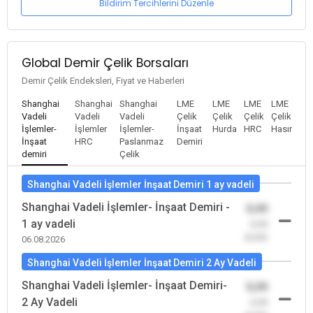
Bildirim Tercihlerini Düzenle
Global Demir Çelik Borsaları
Demir Çelik Endeksleri, Fiyat ve Haberleri
Shanghai
Shanghai
Shanghai
LME
LME
LME
LME
Vadeli
Vadeli
Vadeli
Çelik
Çelik
Çelik
Çelik
İşlemler-
İşlemler
İşlemler-
İnşaat
Hurda
HRC
Hasır
İnşaat
HRC
Paslanmaz
Demiri
demiri
Çelik
Shanghai Vadeli İşlemler İnşaat Demiri 1 ay vadeli
Shanghai Vadeli İşlemler- İnşaat Demiri -
0,00
1 ay vadeli
-0,00
(0,00)
06.08.2026
Shanghai Vadeli İşlemler İnşaat Demiri 2 Ay Vadeli
Shanghai Vadeli İşlemler- İnşaat Demiri-
0,00
2 Ay Vadeli
-0,00