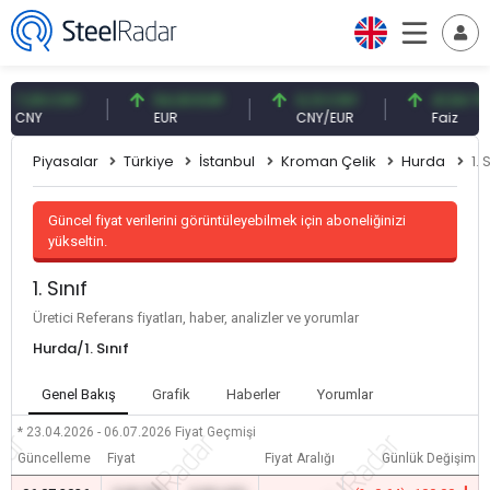
,09 CNY
54,93 EUR
0,13 CNY
41,54 TRY
NY
EUR
CNY/EUR
Faiz
Piyasalar
Türkiye
İstanbul
Kroman Çelik
Hurda
1. 
Güncel fiyat verilerini görüntüleyebilmek için aboneliğinizi
yükseltin.
1. Sınıf
Üretici Referans fiyatları, haber, analizler ve yorumlar
Hurda/1. Sınıf
Genel Bakış
Grafik
Haberler
Yorumlar
* 23.04.2026 - 06.07.2026
Fiyat Geçmişi
Güncelleme
Fiyat
Fiyat Aralığı
Günlük Değişim