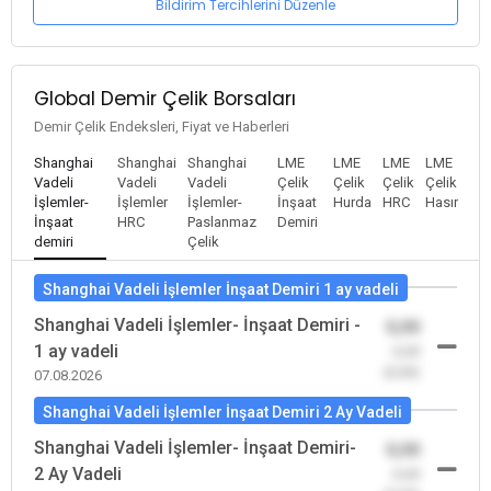
Bildirim Tercihlerini Düzenle
Global Demir Çelik Borsaları
Demir Çelik Endeksleri, Fiyat ve Haberleri
Shanghai
Shanghai
Shanghai
LME
LME
LME
LME
Vadeli
Vadeli
Vadeli
Çelik
Çelik
Çelik
Çelik
İşlemler-
İşlemler
İşlemler-
İnşaat
Hurda
HRC
Hasır
İnşaat
HRC
Paslanmaz
Demiri
demiri
Çelik
Shanghai Vadeli İşlemler İnşaat Demiri 1 ay vadeli
Shanghai Vadeli İşlemler- İnşaat Demiri -
0,00
1 ay vadeli
-0,00
(0,00)
07.08.2026
Shanghai Vadeli İşlemler İnşaat Demiri 2 Ay Vadeli
Shanghai Vadeli İşlemler- İnşaat Demiri-
0,00
2 Ay Vadeli
-0,00