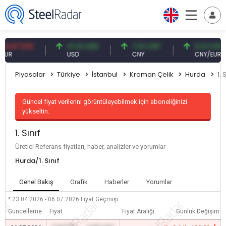
87 EUR
47,61 USD
7,10 CNY
0,13 CNY
USD
CNY
CNY/EUR
Piyasalar
Türkiye
İstanbul
Kroman Çelik
Hurda
1. 
Güncel fiyat verilerini görüntüleyebilmek için aboneliğinizi
yükseltin.
1. Sınıf
Üretici Referans fiyatları, haber, analizler ve yorumlar
Hurda/1. Sınıf
Genel Bakış
Grafik
Haberler
Yorumlar
* 23.04.2026 - 06.07.2026
Fiyat Geçmişi
Güncelleme
Fiyat
Fiyat Aralığı
Günlük Değişim