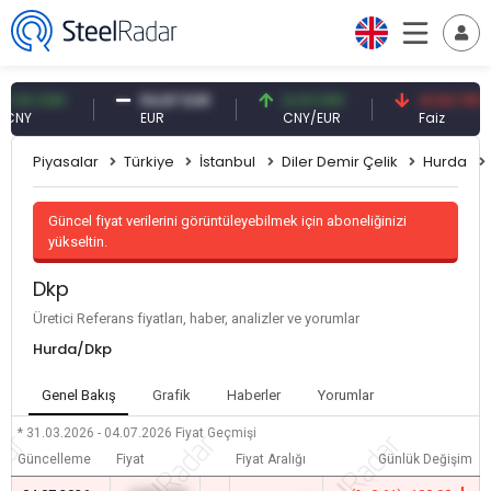
0 CNY
54,87 EUR
0,13 CNY
41,53 TRY
Y
EUR
CNY/EUR
Faiz
Piyasalar
Türkiye
İstanbul
Diler Demir Çelik
Hurda
Güncel fiyat verilerini görüntüleyebilmek için aboneliğinizi
yükseltin.
Dkp
Üretici Referans fiyatları, haber, analizler ve yorumlar
Hurda/Dkp
Genel Bakış
Grafik
Haberler
Yorumlar
* 31.03.2026 - 04.07.2026
Fiyat Geçmişi
Güncelleme
Fiyat
Fiyat Aralığı
Günlük Değişim