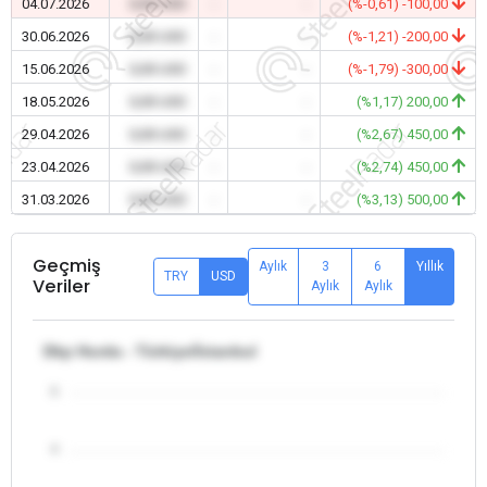
04.07.2026
0,00 USD
-
-
(%-0,61) -100,00
30.06.2026
0,00 USD
-
-
(%-1,21) -200,00
15.06.2026
0,00 USD
-
-
(%-1,79) -300,00
18.05.2026
0,00 USD
-
-
(%1,17) 200,00
29.04.2026
0,00 USD
-
-
(%2,67) 450,00
23.04.2026
0,00 USD
-
-
(%2,74) 450,00
31.03.2026
0,00 USD
-
-
(%3,13) 500,00
Geçmiş
Aylık
3
6
Yıllık
TRY
USD
Veriler
Aylık
Aylık
Dkp Hurda - Türkiye/İstanbul
5
4