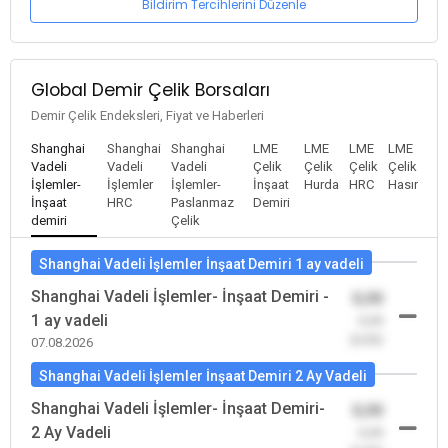
Bildirim Tercihlerini Düzenle
Global Demir Çelik Borsaları
Demir Çelik Endeksleri, Fiyat ve Haberleri
Shanghai
Shanghai
Shanghai
LME
LME
LME
LME
Vadeli
Vadeli
Vadeli
Çelik
Çelik
Çelik
Çelik
İşlemler-
İşlemler
İşlemler-
İnşaat
Hurda
HRC
Hasır
İnşaat
HRC
Paslanmaz
Demiri
demiri
Çelik
Shanghai Vadeli İşlemler İnşaat Demiri 1 ay vadeli
Shanghai Vadeli İşlemler- İnşaat Demiri -
0,00
1 ay vadeli
-0,00
(0,00)
07.08.2026
Shanghai Vadeli İşlemler İnşaat Demiri 2 Ay Vadeli
Shanghai Vadeli İşlemler- İnşaat Demiri-
0,00
2 Ay Vadeli
-0,00