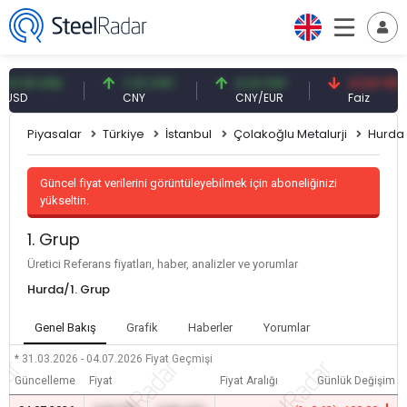
61 USD
7,10 CNY
0,13 CNY
41,53 TRY
D
CNY
CNY/EUR
Faiz
Piyasalar
Türkiye
İstanbul
Çolakoğlu Metalurji
Hurda
Güncel fiyat verilerini görüntüleyebilmek için aboneliğinizi
yükseltin.
1. Grup
Üretici Referans fiyatları, haber, analizler ve yorumlar
Hurda/1. Grup
Genel Bakış
Grafik
Haberler
Yorumlar
* 31.03.2026 - 04.07.2026
Fiyat Geçmişi
Güncelleme
Fiyat
Fiyat Aralığı
Günlük Değişim