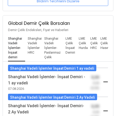
Bildirim Tercihlerini Düzenle
Global Demir Çelik Borsaları
Demir Çelik Endeksleri, Fiyat ve Haberleri
Shanghai
Shanghai
Shanghai
LME
LME
LME
LME
Vadeli
Vadeli
Vadeli
Çelik
Çelik
Çelik
Çelik
İşlemler-
İşlemler
İşlemler-
İnşaat
Hurda
HRC
Hasır
İnşaat
HRC
Paslanmaz
Demiri
demiri
Çelik
Shanghai Vadeli İşlemler İnşaat Demiri 1 ay vadeli
Shanghai Vadeli İşlemler- İnşaat Demiri -
0,00
1 ay vadeli
-0,00
(0,00)
07.08.2026
Shanghai Vadeli İşlemler İnşaat Demiri 2 Ay Vadeli
Shanghai Vadeli İşlemler- İnşaat Demiri-
0,00
2 Ay Vadeli
-0,00