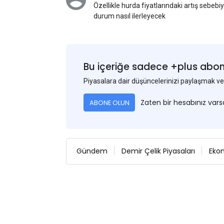
Özellikle hurda fiyatlarındaki artış sebebi
durum nasıl ilerleyecek
Bu içeriğe sadece +plus abonel
Piyasalara dair düşüncelerinizi paylaşmak
Zaten bir hesabınız var
ABONE OLUN
Gündem
Demir Çelik Piyasaları
Eko