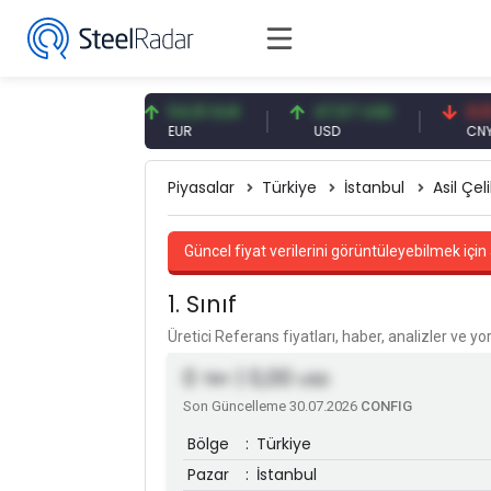
08 CNY
54,91 EUR
47,57 USD
0,13 CNY
Y
EUR
USD
CNY/EUR
Piyasalar
Türkiye
İstanbul
Asil Çeli
Güncel fiyat verilerini görüntüleyebilmek için 
1. Sınıf
Üretici Referans fiyatları, haber, analizler ve y
0
| 0,00
TRY
USD
Son Güncelleme 30.07.2026
CONFIG
Bölge
:
Türkiye
Pazar
:
İstanbul