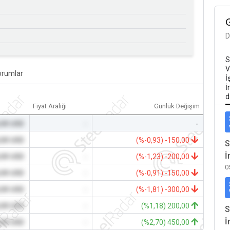
D
S
V
orumlar
İ
İ
d
Fiyat Aralığı
Günlük Değişim
,00 USD
-
-
,00 USD
-
(%-0,93) -150,00
S
İ
,00 USD
-
(%-1,23) -200,00
0
,00 USD
-
(%-0,91) -150,00
,00 USD
-
(%-1,81) -300,00
,00 USD
-
(%1,18) 200,00
S
İ
,00 USD
-
(%2,70) 450,00