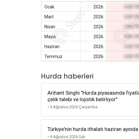
Ocak
2026
0,00 T
Mart
2026
0,00 T
Nisan
2026
0,00 T
Mayıs
2026
0,00 T
Haziran
2026
0,00 T
Temmuz
2026
0,00 T
Hurda haberleri
Arihant Singhi "Hurda piyasasında fiyatla
çelik talebi ve lojistik belirliyor"
• 5 Ağustos 2026 Çarşamba
Türkiye'nin hurda ithalatı haziran ayında
• 4 Ağustos 2026 Salı