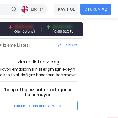
KAYIT OL
OTURUM AÇ
English
94,50 USD
94,44 USD
377,25 USD
Gümüş(ons)
(CME) 62% Fe
Gemi Söküm
Genişlet
İzleme Listesi
İzleme listeniz boş
Favori emtialarınızı hızlı erişim için ekleyin
e son fiyat değişim haberlerini kaçırmayın.
Takip ettiğiniz haber kategorisi
bulunmuyor
Bildirim Tercihlerini Düzenle