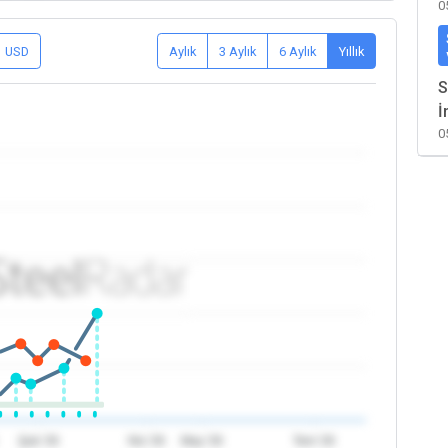
0
USD
Aylık
3 Aylık
6 Aylık
Yıllık
S
İ
0
Şub '26
Nis '26
May '26
Tem '26