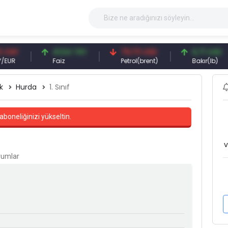
41,54 TRY
79,73 USD
6,71 USD
Faiz
Petrol(brent)
Bakır(lb)
k
Hurda
1. Sınıf
aboneliğinizi yükseltin.
v
orumlar