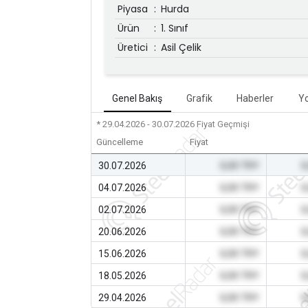
Piyasa
:
Hurda
Ürün
:
1. Sınıf
Üretici
:
Asil Çelik
Genel Bakış
Grafik
Haberler
Y
* 29.04.2026 - 30.07.2026
Fiyat Geçmişi
Güncelleme
Fiyat
30.07.2026
0,00 TRY
0
04.07.2026
0,00 TRY
0
02.07.2026
0,00 TRY
0
20.06.2026
0,00 TRY
0
15.06.2026
0,00 TRY
0
18.05.2026
0,00 TRY
0
29.04.2026
0,00 TRY
0