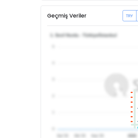
Geçmiş Veriler
TRY
1. Sınıf Hurda - Türkiye/İstanbul
5
4
3
2
1
0
Eyl '25
Eki '25
Kas '25
2026