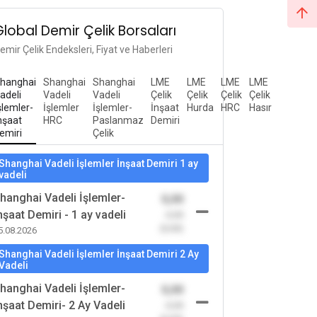
Global Demir Çelik Borsaları
emir Çelik Endeksleri, Fiyat ve Haberleri
hanghai
Shanghai
Shanghai
LME
LME
LME
LME
adeli
Vadeli
Vadeli
Çelik
Çelik
Çelik
Çelik
şlemler-
İşlemler
İşlemler-
İnşaat
Hurda
HRC
Hasır
nşaat
HRC
Paslanmaz
Demiri
emiri
Çelik
Shanghai Vadeli İşlemler İnşaat Demiri 1 ay
vadeli
hanghai Vadeli İşlemler-
0,00
nşaat Demiri - 1 ay vadeli
-0,00
(0,00)
5.08.2026
Shanghai Vadeli İşlemler İnşaat Demiri 2 Ay
Vadeli
hanghai Vadeli İşlemler-
0,00
nşaat Demiri- 2 Ay Vadeli
-0,00