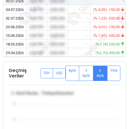
30.07.2026
0,00 TRY
0,00 USD
-
-
04.07.2026
0,00 TRY
0,00 USD
-
(%-0,93) -150,00
02.07.2026
0,00 TRY
0,00 USD
-
(%-1,23) -200,00
20.06.2026
0,00 TRY
0,00 USD
-
(%-0,91) -150,00
15.06.2026
0,00 TRY
0,00 USD
-
(%-1,81) -300,00
18.05.2026
0,00 TRY
0,00 USD
-
(%1,18) 200,00
29.04.2026
0,00 TRY
0,00 USD
-
(%2,70) 450,00
Geçmiş
Aylık
3
6
Yıllık
TRY
USD
Veriler
Aylık
Aylık
1. Sınıf Hurda - Türkiye/İstanbul
5
4