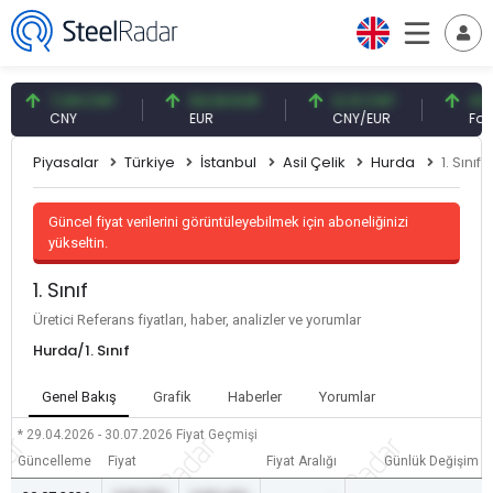
7,09 CNY
54,93 EUR
0,13 CNY
41,54 
CNY
EUR
CNY/EUR
Faiz
Piyasalar
Türkiye
İstanbul
Asil Çelik
Hurda
1. Sınıf
Güncel fiyat verilerini görüntüleyebilmek için aboneliğinizi
yükseltin.
1. Sınıf
Üretici Referans fiyatları, haber, analizler ve yorumlar
Hurda/1. Sınıf
Genel Bakış
Grafik
Haberler
Yorumlar
* 29.04.2026 - 30.07.2026
Fiyat Geçmişi
Güncelleme
Fiyat
Fiyat Aralığı
Günlük Değişim