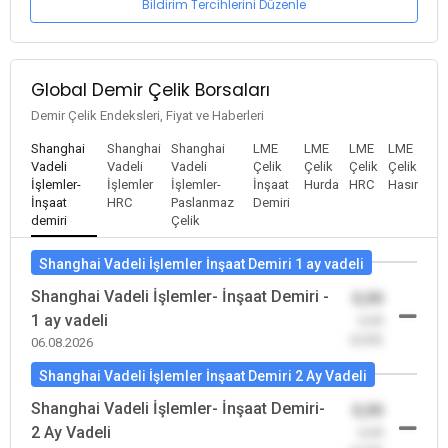
Bildirim Tercihlerini Düzenle
Global Demir Çelik Borsaları
Demir Çelik Endeksleri, Fiyat ve Haberleri
Shanghai
Shanghai
Shanghai
LME
LME
LME
LME
Vadeli
Vadeli
Vadeli
Çelik
Çelik
Çelik
Çelik
İşlemler-
İşlemler
İşlemler-
İnşaat
Hurda
HRC
Hasır
İnşaat
HRC
Paslanmaz
Demiri
demiri
Çelik
Shanghai Vadeli İşlemler İnşaat Demiri 1 ay vadeli
Shanghai Vadeli İşlemler- İnşaat Demiri -
0,00
1 ay vadeli
-0,00
(0,00)
06.08.2026
Shanghai Vadeli İşlemler İnşaat Demiri 2 Ay Vadeli
Shanghai Vadeli İşlemler- İnşaat Demiri-
0,00
2 Ay Vadeli
-0,00