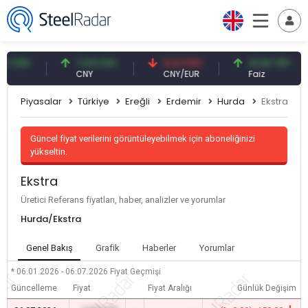
USD
7,09 CNY
0,13 CNY
41,54 TRY
CNY
CNY/EUR
Faiz
Piyasalar
Türkiye
Ereğli
Erdemir
Hurda
Ekstra
Güncel fiyat verilerini görüntüleyebilmek için aboneliğinizi
yükseltin.
Ekstra
Üretici Referans fiyatları, haber, analizler ve yorumlar
Hurda/Ekstra
Genel Bakış
Grafik
Haberler
Yorumlar
* 06.01.2026 - 06.07.2026
Fiyat Geçmişi
Güncelleme
Fiyat
Fiyat Aralığı
Günlük Değişim