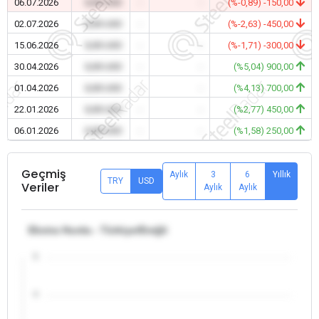
06.07.2026
0,00 USD
-
-
(%-0,89) -150,00
02.07.2026
0,00 USD
-
-
(%-2,63) -450,00
15.06.2026
0,00 USD
-
-
(%-1,71) -300,00
30.04.2026
0,00 USD
-
-
(%5,04) 900,00
01.04.2026
0,00 USD
-
-
(%4,13) 700,00
22.01.2026
0,00 USD
-
-
(%2,77) 450,00
06.01.2026
0,00 USD
-
-
(%1,58) 250,00
Geçmiş
Aylık
3
6
Yıllık
TRY
USD
Veriler
Aylık
Aylık
Ekstra Hurda - Türkiye/Ereğli
5
4