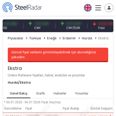
61 USD
7,10 CNY
0,13 CNY
41,53 TRY
D
CNY
CNY/EUR
Faiz
Piyasalar
Türkiye
Ereğli
Erdemir
Hurda
Ekstra
Güncel fiyat verilerini görüntüleyebilmek için aboneliğinizi
yükseltin.
Ekstra
Üretici Referans fiyatları, haber, analizler ve yorumlar
Hurda/Ekstra
Genel Bakış
Grafik
Haberler
Yorumlar
* 06.01.2026 - 06.07.2026
Fiyat Geçmişi
Güncelleme
Fiyat
Fiyat Aralığı
Günlük Değişim