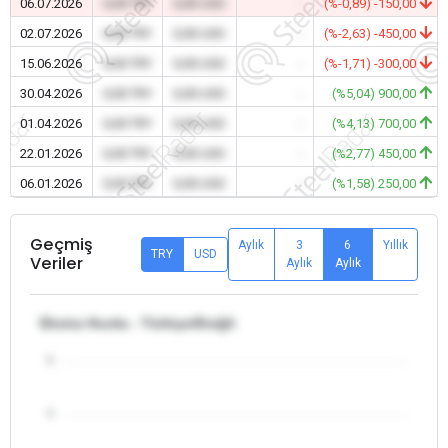
06.07.2026
0,00 TRY
0,00 USD
-
(%-0,89) -150,00
02.07.2026
0,00 TRY
0,00 USD
-
(%-2,63) -450,00
15.06.2026
0,00 TRY
0,00 USD
-
(%-1,71) -300,00
30.04.2026
0,00 TRY
0,00 USD
-
(%5,04) 900,00
01.04.2026
0,00 TRY
0,00 USD
-
(%4,13) 700,00
22.01.2026
0,00 TRY
0,00 USD
-
(%2,77) 450,00
06.01.2026
0,00 TRY
0,00 USD
-
(%1,58) 250,00
Geçmiş
Aylık
3
6
Yıllık
TRY
USD
Veriler
Aylık
Aylık
Ekstra Hurda - Türkiye/Ereğli
5
4