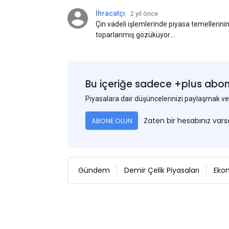
İhracatçı
2 yıl önce
Çin vadeli işlemlerinde piyasa temellerini
toparlanmış gözüküyor.
Bu arada, ABD Merkez Bankası'nın dün akş
iyi gelmesi, ABD'nin Eylül ayında faiz oran
Bu nedenle USD, en yüksek USD-RMB döviz 
fiyatını 3-5$ civarında etkiledi. Bakalım il
Bu içeriğe sadece +plus abonel
ilerleyecek?
Piyasalara dair düşüncelerinizi paylaşmak
Zaten bir hesabınız var
ABONE OLUN
Gündem
Demir Çelik Piyasaları
Eko