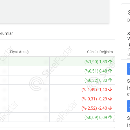
D
orumlar
S
V
İ
İ
Fiyat Aralığı
Günlük Değişim
d
-
-
(%1,90) 1,83
-
-
(%0,51) 0,48
-
-
(%0,32) 0,30
S
İ
-
-
(%-1,49) -1,40
0
-
-
(%-0,31) -0,29
-
-
(%-2,52) -2,40
-
-
(%0,09) 0,09
S
İ