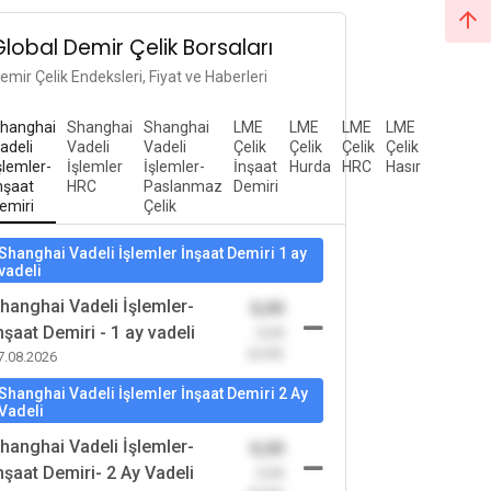
Global Demir Çelik Borsaları
emir Çelik Endeksleri, Fiyat ve Haberleri
hanghai
Shanghai
Shanghai
LME
LME
LME
LME
adeli
Vadeli
Vadeli
Çelik
Çelik
Çelik
Çelik
şlemler-
İşlemler
İşlemler-
İnşaat
Hurda
HRC
Hasır
nşaat
HRC
Paslanmaz
Demiri
emiri
Çelik
Shanghai Vadeli İşlemler İnşaat Demiri 1 ay
vadeli
hanghai Vadeli İşlemler-
0,00
nşaat Demiri - 1 ay vadeli
-0,00
(0,00)
7.08.2026
Shanghai Vadeli İşlemler İnşaat Demiri 2 Ay
Vadeli
hanghai Vadeli İşlemler-
0,00
nşaat Demiri- 2 Ay Vadeli
-0,00