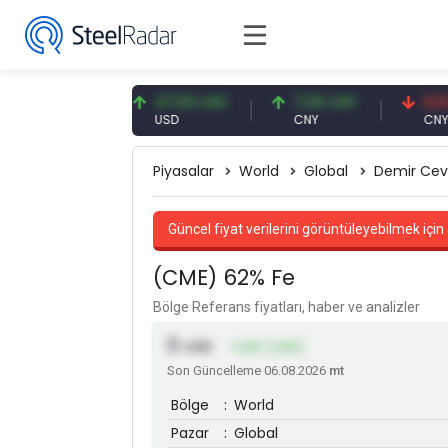
93 EUR
47,59 USD
7,09 CNY
0,13 CNY
USD
CNY
CNY/EUR
Piyasalar
World
Global
Demir Cev
Güncel fiyat verilerini görüntüleyebilmek için 
(CME) 62% Fe
Bölge Referans fiyatları, haber ve analizler
0
USD
+1,83 (1,90)
Son Güncelleme 06.08.2026
mt
Bölge
:
World
Pazar
:
Global