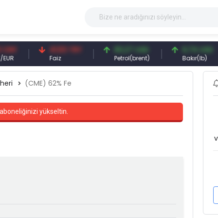
41,53 TRY
83,27 USD
6,74 USD
Faiz
Petrol(brent)
Bakır(lb)
heri
(CME) 62% Fe
aboneliğinizi yükseltin.
v