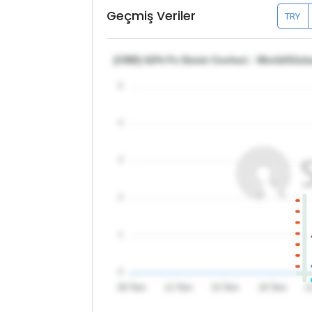
Geçmiş Veriler
TRY
(CME) 62% Fe Demir Cevheri - World/Glob
5
4
3
2
1
0
09 Tem
12 Tem
15 Tem
18 Tem
2