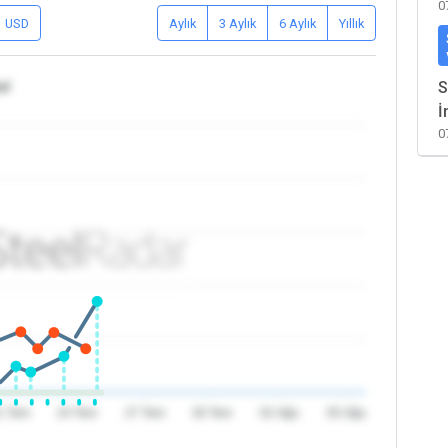
0
USD
Aylık
3 Aylık
6 Aylık
Yıllık
al
S
İ
0
1 Tem
24 Tem
27 Tem
30 Tem
02 Ağu
05 Ağu