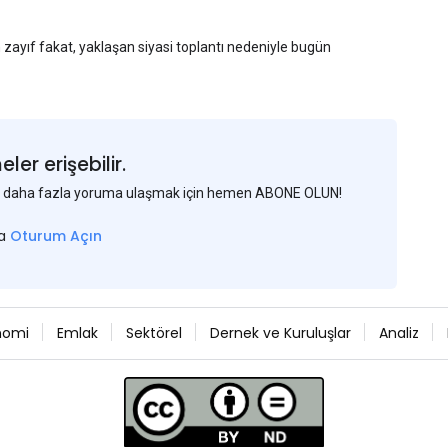
n zayıf fakat, yaklaşan siyasi toplantı nedeniyle bugün
am açıkladığı Haziran ayı TÜFE verisinin beklenenden
larını düşüreceği beklentisini güçlendirdi.
kuru olan 1:7.31'den 1:7.26'ya gerileyerek çelik
erleyen günlerde neler göreceğiz, Çin'de fiyatlar nasıl
er erişebilir.
 ve daha fazla yoruma ulaşmak için hemen ABONE OLUN!
sa
Oturum Açın
nomi
Emlak
Sektörel
Dernek ve Kuruluşlar
Analiz