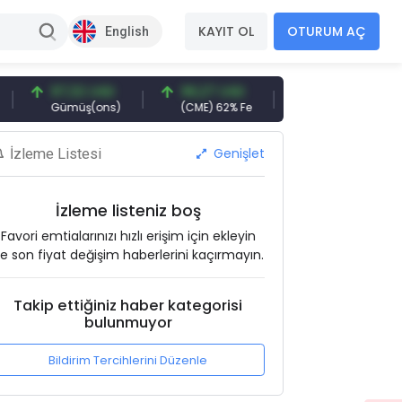
KAYIT OL
OTURUM AÇ
English
97,32 USD
96,27 USD
377,25 USD
Gümüş(ons)
(CME) 62% Fe
Gemi Söküm
Genişlet
İzleme Listesi
İzleme listeniz boş
Favori emtialarınızı hızlı erişim için ekleyin
e son fiyat değişim haberlerini kaçırmayın.
Takip ettiğiniz haber kategorisi
bulunmuyor
Bildirim Tercihlerini Düzenle