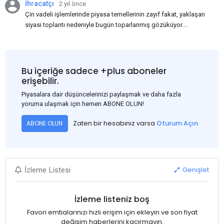
İhracatçı
2 yıl önce
Çin vadeli işlemlerinde piyasa temellerinin zayıf fakat, yaklaşan
siyasi toplantı nedeniyle bugün toparlanmış gözüküyor.
Bu arada, ABD Merkez Bankası'nın dün akşam açıkladığı
Haziran ayı TÜFE verisinin beklenenden iyi gelmesi, ABD'nin
Eylül ayında faiz oranlarını düşüreceği beklentisini güçlendirdi.
Bu nedenle USD, en yüksek USD-RMB döviz kuru olan
Bu içeriğe sadece +plus aboneler
1:7.31'den 1:7.26'ya gerileyerek çelik fiyatını 3-5$ civarında
erişebilir.
etkiledi. Bakalım ilerleyen günlerde neler göreceğiz, Çin'de
Piyasalara dair düşüncelerinizi paylaşmak ve daha fazla
fiyatlar nasıl ilerleyecek?
yoruma ulaşmak için hemen ABONE OLUN!
Zaten bir hesabınız varsa
Oturum Açın
ABONE OLUN
Genişlet
İzleme Listesi
İzleme listeniz boş
Favori emtialarınızı hızlı erişim için ekleyin ve son fiyat
değişim haberlerini kaçırmayın.