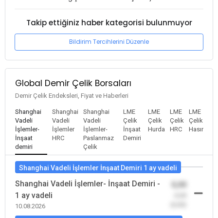
Takip ettiğiniz haber kategorisi bulunmuyor
Bildirim Tercihlerini Düzenle
Global Demir Çelik Borsaları
Demir Çelik Endeksleri, Fiyat ve Haberleri
Shanghai
Shanghai
Shanghai
LME
LME
LME
LME
Vadeli
Vadeli
Vadeli
Çelik
Çelik
Çelik
Çelik
İşlemler-
İşlemler
İşlemler-
İnşaat
Hurda
HRC
Hasır
İnşaat
HRC
Paslanmaz
Demiri
demiri
Çelik
Shanghai Vadeli İşlemler İnşaat Demiri 1 ay vadeli
Shanghai Vadeli İşlemler- İnşaat Demiri -
0,00
1 ay vadeli
-0,00
(0,00)
10.08.2026