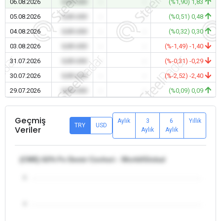
06.08.2026
0,00 USD
-
-
(%1,90) 1,83
05.08.2026
0,00 USD
-
-
(%0,51) 0,48
04.08.2026
0,00 USD
-
-
(%0,32) 0,30
03.08.2026
0,00 USD
-
-
(%-1,49) -1,40
31.07.2026
0,00 USD
-
-
(%-0,31) -0,29
30.07.2026
0,00 USD
-
-
(%-2,52) -2,40
29.07.2026
0,00 USD
-
-
(%0,09) 0,09
Geçmiş
Aylık
3
6
Yıllık
TRY
USD
Veriler
Aylık
Aylık
(CME) 62% Fe Demir Cevheri - World/Global
5
4