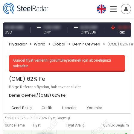
,61 USD
7,10 CNY
0,13 CNY
41,30 TRY
SD
CNY
CNY/EUR
Faiz
Piyasalar
World
Global
Demir Cevheri
(CME) 62% Fe
Güncel fiyat verilerini görüntüleyebilmek için aboneliğinizi
yükseltin.
(CME) 62% Fe
Bölge Referans fiyatları, haber ve analizler
Demir Cevheri/(CME) 62% Fe
Genel Bakış
Grafik
Haberler
Yorumlar
* 29.07.2026 - 06.08.2026
Fiyat Geçmişi
Güncelleme
Fiyat
Fiyat Aralığı
Günlük Değişim