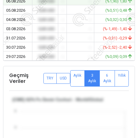
06.08.2026
0,00 USD
-
-
(%1,90) 1,83
05.08.2026
0,00 USD
-
-
(%0,51) 0,48
04.08.2026
0,00 USD
-
-
(%0,32) 0,30
03.08.2026
0,00 USD
-
-
(%-1,49) -1,40
31.07.2026
0,00 USD
-
-
(%-0,31) -0,29
30.07.2026
0,00 USD
-
-
(%-2,52) -2,40
29.07.2026
0,00 USD
-
-
(%0,09) 0,09
Geçmiş
Aylık
3
6
Yıllık
TRY
USD
Veriler
Aylık
Aylık
(CME) 62% Fe Demir Cevheri - World/Global
5
4