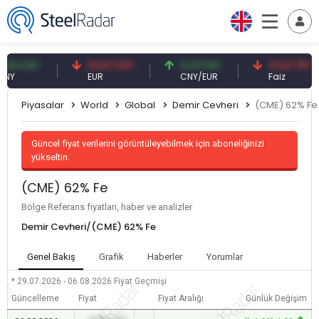
 CNY
54,87 EUR
0,13 CNY
41,53 TRY
EUR
CNY/EUR
Faiz
Piyasalar
World
Global
Demir Cevheri
(CME) 62% Fe
Güncel fiyat verilerini görüntüleyebilmek için aboneliğinizi
yükseltin.
(CME) 62% Fe
Bölge Referans fiyatları, haber ve analizler
Demir Cevheri/(CME) 62% Fe
Genel Bakış
Grafik
Haberler
Yorumlar
* 29.07.2026 - 06.08.2026
Fiyat Geçmişi
Güncelleme
Fiyat
Fiyat Aralığı
Günlük Değişim