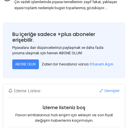
Çin vadeli işlemlerinde piyasa temellerinin zayıf fakat, yaklaşan
siyasi toplantı nedeniyle bugün toparlanmış gözüküyor.
Bu arada, ABD Merkez Bankası'nın dün akşam açıkladığı
Haziran ayı TÜFE verisinin beklenenden iyi gelmesi, ABD'nin
Eylül ayında faiz oranlarını düşüreceği beklentisini güçlendirdi.
Bu nedenle USD, en yüksek USD-RMB döviz kuru olan
Bu içeriğe sadece +plus aboneler
1:7.31'den 1:7.26'ya gerileyerek çelik fiyatını 3-5$ civarında
erişebilir.
etkiledi. Bakalım ilerleyen günlerde neler göreceğiz, Çin'de
Piyasalara dair düşüncelerinizi paylaşmak ve daha fazla
fiyatlar nasıl ilerleyecek?
yoruma ulaşmak için hemen ABONE OLUN!
Zaten bir hesabınız varsa
Oturum Açın
ABONE OLUN
Genişlet
İzleme Listesi
İzleme listeniz boş
Favori emtialarınızı hızlı erişim için ekleyin ve son fiyat
değişim haberlerini kaçırmayın.