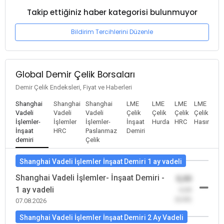
Takip ettiğiniz haber kategorisi bulunmuyor
Bildirim Tercihlerini Düzenle
Global Demir Çelik Borsaları
Demir Çelik Endeksleri, Fiyat ve Haberleri
Shanghai
Shanghai
Shanghai
LME
LME
LME
LME
Vadeli
Vadeli
Vadeli
Çelik
Çelik
Çelik
Çelik
İşlemler-
İşlemler
İşlemler-
İnşaat
Hurda
HRC
Hasır
İnşaat
HRC
Paslanmaz
Demiri
demiri
Çelik
Shanghai Vadeli İşlemler İnşaat Demiri 1 ay vadeli
Shanghai Vadeli İşlemler- İnşaat Demiri -
0,00
1 ay vadeli
-0,00
(0,00)
07.08.2026
Shanghai Vadeli İşlemler İnşaat Demiri 2 Ay Vadeli