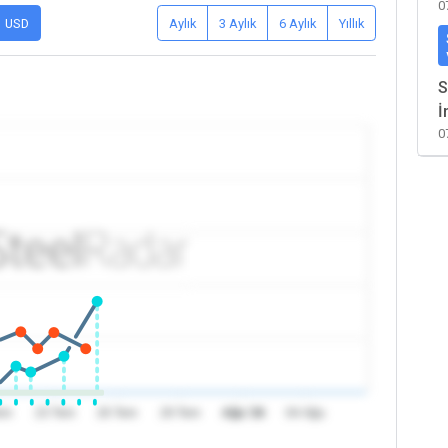
0
USD
Aylık
3 Aylık
6 Aylık
Yıllık
S
İ
0
em
23 Tem
26 Tem
29 Tem
Ağu '26
04 Ağu