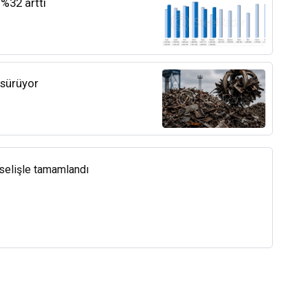
 %32 arttı
 sürüyor
kselişle tamamlandı