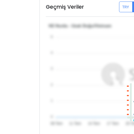
Geçmiş Veriler
TRY
H2 Hurda - Uzak Doğu/Vietnam
5
4
3
2
1
0
08 Tem
11 Tem
14 Tem
17 Tem
20 T