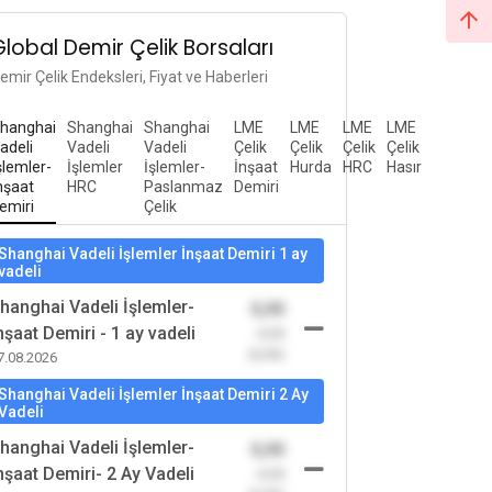
Global Demir Çelik Borsaları
emir Çelik Endeksleri, Fiyat ve Haberleri
hanghai
Shanghai
Shanghai
LME
LME
LME
LME
adeli
Vadeli
Vadeli
Çelik
Çelik
Çelik
Çelik
şlemler-
İşlemler
İşlemler-
İnşaat
Hurda
HRC
Hasır
nşaat
HRC
Paslanmaz
Demiri
emiri
Çelik
Shanghai Vadeli İşlemler İnşaat Demiri 1 ay
vadeli
hanghai Vadeli İşlemler-
0,00
nşaat Demiri - 1 ay vadeli
-0,00
(0,00)
7.08.2026
Shanghai Vadeli İşlemler İnşaat Demiri 2 Ay
Vadeli
hanghai Vadeli İşlemler-
0,00
nşaat Demiri- 2 Ay Vadeli
-0,00