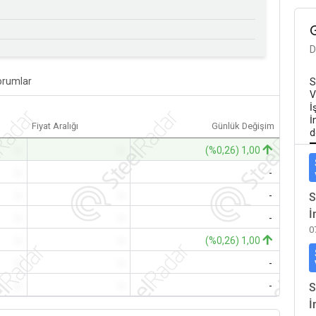
D
orumlar
S
V
İ
İ
Fiyat Aralığı
Günlük Değişim
d
-
-
(%0,26) 1,00
-
-
-
-
-
-
S
İ
-
-
-
0
-
-
(%0,26) 1,00
-
-
-
-
-
-
S
İ