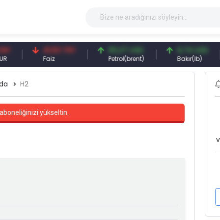
41,53 TRY
83,27 USD
6,74 USD
Faiz
Petrol(brent)
Bakır(lb)
da
H2
aboneliğinizi yükseltin.
v