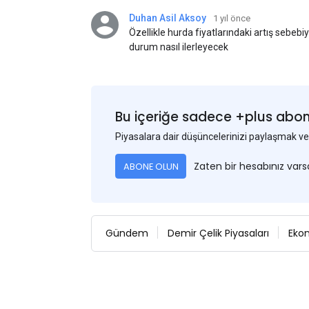
Duhan Asil Aksoy
1 yıl önce
Özellikle hurda fiyatlarındaki artış sebebi
durum nasıl ilerleyecek
Bu içeriğe sadece +plus abonel
Piyasalara dair düşüncelerinizi paylaşmak
Zaten bir hesabınız var
ABONE OLUN
Gündem
Demir Çelik Piyasaları
Eko