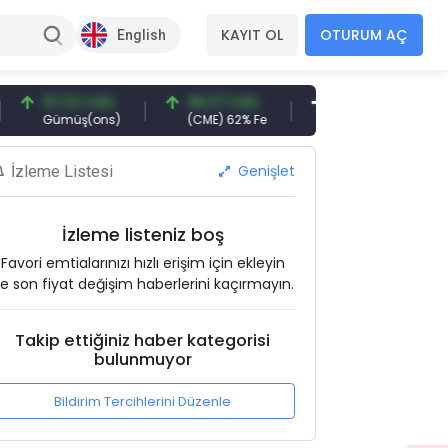
KAYIT OL
OTURUM AÇ
English
97,32 USD
96,27 USD
377,25 USD
Gümüş(ons)
(CME) 62% Fe
Gemi Söküm
Genişlet
İzleme Listesi
İzleme listeniz boş
Favori emtialarınızı hızlı erişim için ekleyin
e son fiyat değişim haberlerini kaçırmayın.
Takip ettiğiniz haber kategorisi
bulunmuyor
Bildirim Tercihlerini Düzenle