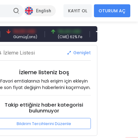
KAYIT OL
OTURUM AÇ
English
94,50 USD
94,44 USD
377,25 USD
6
Gümüş(ons)
(CME) 62% Fe
Gemi Söküm
A
Genişlet
İzleme Listesi
İzleme listeniz boş
Favori emtialarınızı hızlı erişim için ekleyin
e son fiyat değişim haberlerini kaçırmayın.
Takip ettiğiniz haber kategorisi
bulunmuyor
Bildirim Tercihlerini Düzenle