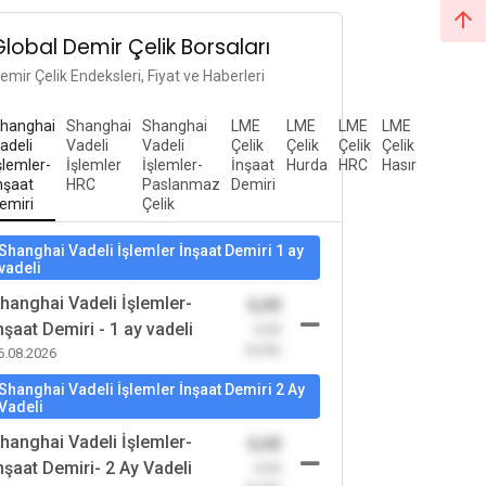
Global Demir Çelik Borsaları
emir Çelik Endeksleri, Fiyat ve Haberleri
hanghai
Shanghai
Shanghai
LME
LME
LME
LME
adeli
Vadeli
Vadeli
Çelik
Çelik
Çelik
Çelik
şlemler-
İşlemler
İşlemler-
İnşaat
Hurda
HRC
Hasır
nşaat
HRC
Paslanmaz
Demiri
emiri
Çelik
Shanghai Vadeli İşlemler İnşaat Demiri 1 ay
vadeli
hanghai Vadeli İşlemler-
0,00
nşaat Demiri - 1 ay vadeli
-0,00
(0,00)
6.08.2026
Shanghai Vadeli İşlemler İnşaat Demiri 2 Ay
Vadeli
hanghai Vadeli İşlemler-
0,00
nşaat Demiri- 2 Ay Vadeli
-0,00