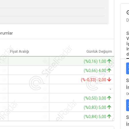
D
orumlar
S
V
İ
İ
Fiyat Aralığı
Günlük Değişim
d
-
-
(%0,16) 1,00
-
-
(%0,66) 4,00
-
-
(%-0,33) -2,00
S
İ
-
-
-
0
-
-
(%0,50) 3,00
-
-
(%0,83) 5,00
-
-
(%0,84) 5,00
S
İ