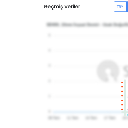
Geçmiş Veriler
TRY
SD400, 10mm İnşaat Demiri - Uzak Doğu/
5
4
3
2
1
0
08 Tem
11 Tem
14 Tem
17 Tem
20