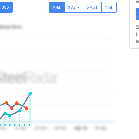
0
USD
Aylık
3 Aylık
6 Aylık
Yıllık
Güney Kore
S
İ
0
 Tem
23 Tem
26 Tem
29 Tem
Ağu '26
04 Ağu