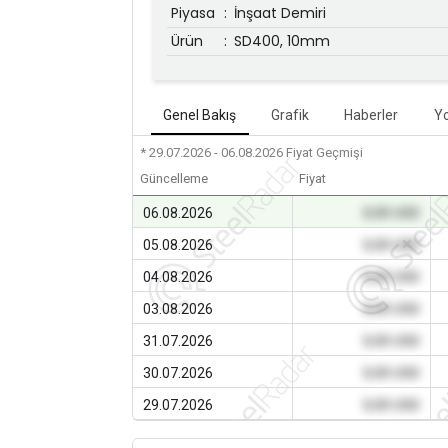
Piyasa
:
İnşaat Demiri
Ürün
:
SD400, 10mm
Genel Bakış
Grafik
Haberler
Y
* 29.07.2026 - 06.08.2026
Fiyat Geçmişi
Güncelleme
Fiyat
06.08.2026
0,00 USD
05.08.2026
0,00 USD
04.08.2026
0,00 USD
03.08.2026
0,00 USD
31.07.2026
0,00 USD
30.07.2026
0,00 USD
29.07.2026
0,00 USD