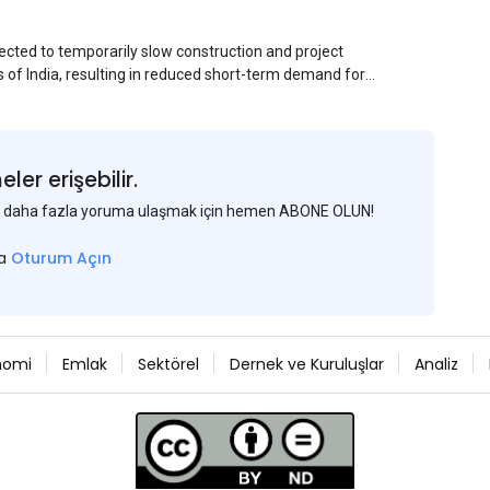
ected to temporarily slow construction and project
s of India, resulting in reduced short-term demand for
ucture development, roofing applications, industrial
jects is expected to provide support to the market
avy rainfall.
er erişebilir.
 ve daha fazla yoruma ulaşmak için hemen ABONE OLUN!
sa
Oturum Açın
nomi
Emlak
Sektörel
Dernek ve Kuruluşlar
Analiz