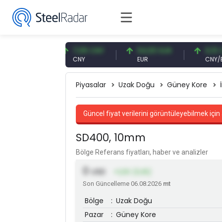
7 USD
7,09 CNY
54,93 EUR
0,13 CNY
CNY
EUR
CNY/EUR
Piyasalar
Uzak Doğu
Güney Kore
Güncel fiyat verilerini görüntüleyebilmek için 
SD400, 10mm
Bölge Referans fiyatları, haber ve analizler
0
USD
+1,00 (0,16)
Son Güncelleme 06.08.2026
mt
Bölge
:
Uzak Doğu
Pazar
:
Güney Kore