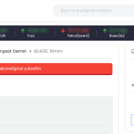
41,54 TRY
79,73 USD
6,71 USD
Faiz
Petrol(brent)
Bakır(lb)
İnşaat Demiri
SD400, 10mm
aboneliğinizi yükseltin.
v