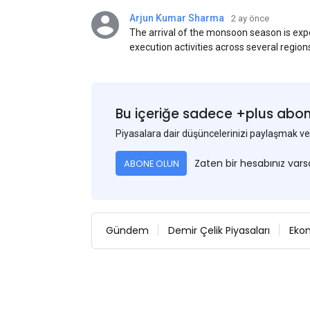
Arjun Kumar Sharma
2 ay önce
The arrival of the monsoon season is exp
execution activities across several region
flat steel products. Demand from infrastr
manufacturing, and rural construction pro
despite seasonal disruptions caused by he
Bu içeriğe sadece +plus abonel
Piyasalara dair düşüncelerinizi paylaşmak
Zaten bir hesabınız var
ABONE OLUN
Gündem
Demir Çelik Piyasaları
Eko