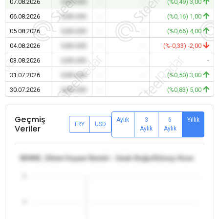
07.08.2026
0,00 USD
-
-
(%0,49) 3,00
06.08.2026
0,00 USD
-
-
(%0,16) 1,00
05.08.2026
0,00 USD
-
-
(%0,66) 4,00
04.08.2026
0,00 USD
-
-
(%-0,33) -2,00
03.08.2026
0,00 USD
-
-
-
31.07.2026
0,00 USD
-
-
(%0,50) 3,00
30.07.2026
0,00 USD
-
-
(%0,83) 5,00
Geçmiş
Aylık
3
6
Yıllık
TRY
USD
Veriler
Aylık
Aylık
SD400, 10mm İnşaat Demiri - Uzak Doğu/Güney Kore
5
4