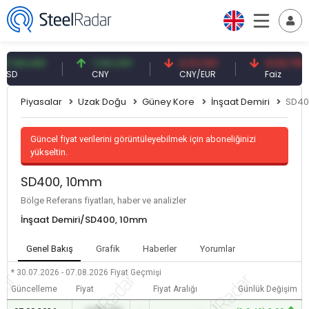
59 USD
7,09 CNY
0,13 CNY
41,53 TRY
CNY
CNY/EUR
Faiz
Piyasalar
Uzak Doğu
Güney Kore
İnşaat Demiri
SD40
Güncel fiyat verilerini görüntüleyebilmek için aboneliğinizi
yükseltin.
SD400, 10mm
Bölge Referans fiyatları, haber ve analizler
İnşaat Demiri/SD400, 10mm
Genel Bakış
Grafik
Haberler
Yorumlar
* 30.07.2026 - 07.08.2026
Fiyat Geçmişi
Güncelleme
Fiyat
Fiyat Aralığı
Günlük Değişim