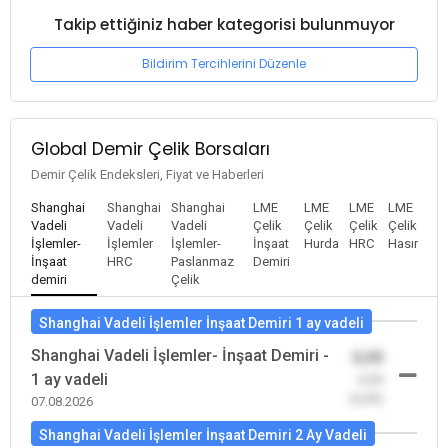
Takip ettiğiniz haber kategorisi bulunmuyor
Bildirim Tercihlerini Düzenle
Global Demir Çelik Borsaları
Demir Çelik Endeksleri, Fiyat ve Haberleri
Shanghai
Shanghai
Shanghai
LME
LME
LME
LME
Vadeli
Vadeli
Vadeli
Çelik
Çelik
Çelik
Çelik
İşlemler-
İşlemler
İşlemler-
İnşaat
Hurda
HRC
Hasır
İnşaat
HRC
Paslanmaz
Demiri
demiri
Çelik
Shanghai Vadeli İşlemler İnşaat Demiri 1 ay vadeli
Shanghai Vadeli İşlemler- İnşaat Demiri -
0,00
1 ay vadeli
-0,00
(0,00)
07.08.2026
Shanghai Vadeli İşlemler İnşaat Demiri 2 Ay Vadeli