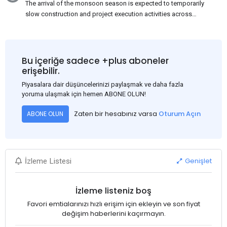
The arrival of the monsoon season is expected to temporarily
slow construction and project execution activities across
several regions of India, resulting in reduced short-term
demand for flat steel products. Demand from infrastructure
development, roofing applications, industrial manufacturing,
and rural construction projects is expected to provide support
Bu içeriğe sadece +plus aboneler
to the market despite seasonal disruptions caused by heavy
erişebilir.
rainfall.
Piyasalara dair düşüncelerinizi paylaşmak ve daha fazla
yoruma ulaşmak için hemen ABONE OLUN!
Zaten bir hesabınız varsa
Oturum Açın
ABONE OLUN
Genişlet
İzleme Listesi
İzleme listeniz boş
Favori emtialarınızı hızlı erişim için ekleyin ve son fiyat
değişim haberlerini kaçırmayın.