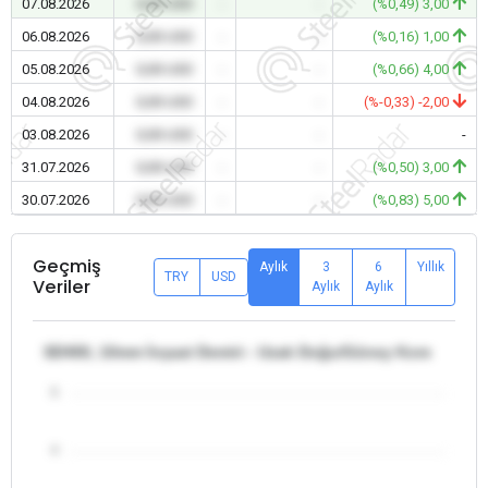
07.08.2026
0,00 USD
-
-
(%0,49) 3,00
06.08.2026
0,00 USD
-
-
(%0,16) 1,00
05.08.2026
0,00 USD
-
-
(%0,66) 4,00
04.08.2026
0,00 USD
-
-
(%-0,33) -2,00
03.08.2026
0,00 USD
-
-
-
31.07.2026
0,00 USD
-
-
(%0,50) 3,00
30.07.2026
0,00 USD
-
-
(%0,83) 5,00
Geçmiş
Aylık
3
6
Yıllık
TRY
USD
Veriler
Aylık
Aylık
SD400, 10mm İnşaat Demiri - Uzak Doğu/Güney Kore
5
4