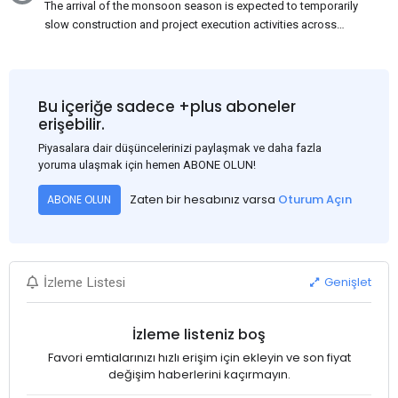
The arrival of the monsoon season is expected to temporarily
slow construction and project execution activities across
several regions of India, resulting in reduced short-term
demand for flat steel products. Demand from infrastructure
development, roofing applications, industrial manufacturing,
and rural construction projects is expected to provide support
Bu içeriğe sadece +plus aboneler
to the market despite seasonal disruptions caused by heavy
erişebilir.
rainfall.
Piyasalara dair düşüncelerinizi paylaşmak ve daha fazla
yoruma ulaşmak için hemen ABONE OLUN!
Zaten bir hesabınız varsa
Oturum Açın
ABONE OLUN
Genişlet
İzleme Listesi
İzleme listeniz boş
Favori emtialarınızı hızlı erişim için ekleyin ve son fiyat
değişim haberlerini kaçırmayın.