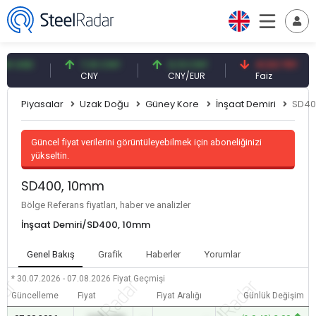
USD
7,10 CNY
0,13 CNY
41,53 TRY
CNY
CNY/EUR
Faiz
Piyasalar
Uzak Doğu
Güney Kore
İnşaat Demiri
SD40
Güncel fiyat verilerini görüntüleyebilmek için aboneliğinizi
yükseltin.
SD400, 10mm
Bölge Referans fiyatları, haber ve analizler
İnşaat Demiri/SD400, 10mm
Genel Bakış
Grafik
Haberler
Yorumlar
* 30.07.2026 - 07.08.2026
Fiyat Geçmişi
Güncelleme
Fiyat
Fiyat Aralığı
Günlük Değişim