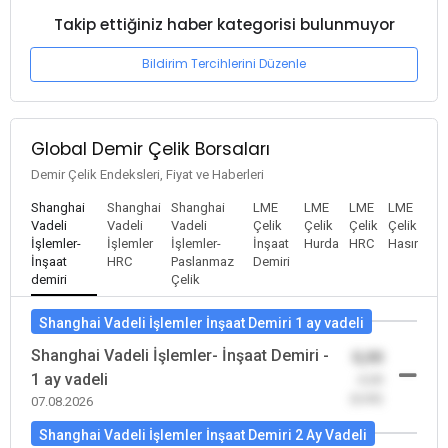
Takip ettiğiniz haber kategorisi bulunmuyor
Bildirim Tercihlerini Düzenle
Global Demir Çelik Borsaları
Demir Çelik Endeksleri, Fiyat ve Haberleri
Shanghai
Shanghai
Shanghai
LME
LME
LME
LME
Vadeli
Vadeli
Vadeli
Çelik
Çelik
Çelik
Çelik
İşlemler-
İşlemler
İşlemler-
İnşaat
Hurda
HRC
Hasır
İnşaat
HRC
Paslanmaz
Demiri
demiri
Çelik
Shanghai Vadeli İşlemler İnşaat Demiri 1 ay vadeli
Shanghai Vadeli İşlemler- İnşaat Demiri -
0,00
1 ay vadeli
-0,00
(0,00)
07.08.2026
Shanghai Vadeli İşlemler İnşaat Demiri 2 Ay Vadeli