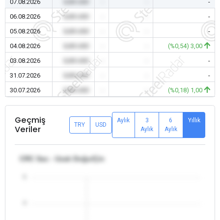
07.08.2026
0,00 USD
-
-
-
06.08.2026
0,00 USD
-
-
-
05.08.2026
0,00 USD
-
-
-
04.08.2026
0,00 USD
-
-
(%0,54) 3,00
03.08.2026
0,00 USD
-
-
-
31.07.2026
0,00 USD
-
-
-
30.07.2026
0,00 USD
-
-
(%0,18) 1,00
Geçmiş
Aylık
3
6
Yıllık
TRY
USD
Veriler
Aylık
Aylık
CRC Sac - Uzak Doğu/Çin
5
4