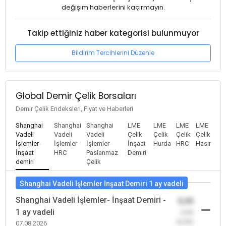
değişim haberlerini kaçırmayın.
Takip ettiğiniz haber kategorisi bulunmuyor
Bildirim Tercihlerini Düzenle
Global Demir Çelik Borsaları
Demir Çelik Endeksleri, Fiyat ve Haberleri
Shanghai
Shanghai
Shanghai
LME
LME
LME
LME
Vadeli
Vadeli
Vadeli
Çelik
Çelik
Çelik
Çelik
İşlemler-
İşlemler
İşlemler-
İnşaat
Hurda
HRC
Hasır
İnşaat
HRC
Paslanmaz
Demiri
demiri
Çelik
Shanghai Vadeli İşlemler İnşaat Demiri 1 ay vadeli
Shanghai Vadeli İşlemler- İnşaat Demiri -
0,00
1 ay vadeli
-0,00
(0,00)
07.08.2026