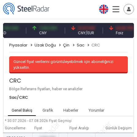
 USD
7,09 CNY
0,13 CNY
41,53 TRY
CNY
CNY/EUR
Faiz
Piyasalar
Uzak Doğu
Çin
Sac
CRC
Güncel fiyat verilerini görüntüleyebilmek için aboneliğinizi
yükseltin.
CRC
Bölge Referans fiyatları, haber ve analizler
Sac/CRC
Genel Bakış
Grafik
Haberler
Yorumlar
* 30.07.2026 - 07.08.2026
Fiyat Geçmişi
Güncelleme
Fiyat
Fiyat Aralığı
Günlük Değişim