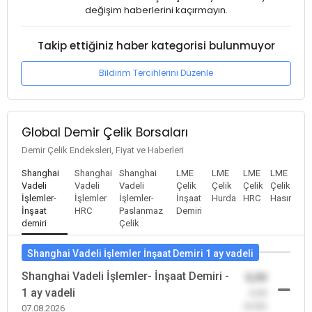
değişim haberlerini kaçırmayın.
Takip ettiğiniz haber kategorisi bulunmuyor
Bildirim Tercihlerini Düzenle
Global Demir Çelik Borsaları
Demir Çelik Endeksleri, Fiyat ve Haberleri
Shanghai
Shanghai
Shanghai
LME
LME
LME
LME
Vadeli
Vadeli
Vadeli
Çelik
Çelik
Çelik
Çelik
İşlemler-
İşlemler
İşlemler-
İnşaat
Hurda
HRC
Hasır
İnşaat
HRC
Paslanmaz
Demiri
demiri
Çelik
Shanghai Vadeli İşlemler İnşaat Demiri 1 ay vadeli
Shanghai Vadeli İşlemler- İnşaat Demiri -
0,00
1 ay vadeli
-0,00
(0,00)
07.08.2026