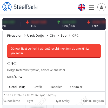
9 CNY
54,87 EUR
0,13 CNY
41,53 TRY
EUR
CNY/EUR
Faiz
Piyasalar
Uzak Doğu
Çin
Sac
CRC
Güncel fiyat verilerini görüntüleyebilmek için aboneliğinizi
yükseltin.
CRC
Bölge Referans fiyatları, haber ve analizler
Sac/CRC
Genel Bakış
Grafik
Haberler
Yorumlar
* 30.07.2026 - 07.08.2026
Fiyat Geçmişi
Güncelleme
Fiyat
Fiyat Aralığı
Günlük Değişim