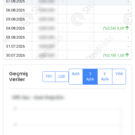
07.08.2026
0,00 USD
-
-
-
06.08.2026
0,00 USD
-
-
-
05.08.2026
0,00 USD
-
-
-
04.08.2026
0,00 USD
-
-
(%0,54) 3,00
03.08.2026
0,00 USD
-
-
-
31.07.2026
0,00 USD
-
-
-
30.07.2026
0,00 USD
-
-
(%0,18) 1,00
Geçmiş
Aylık
3
6
Yıllık
TRY
USD
Veriler
Aylık
Aylık
CRC Sac - Uzak Doğu/Çin
5
4