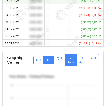
06.08.2026
0,00 USD
-
-
(%0,31) 0,13
05.08.2026
0,00 USD
-
-
(%-0,80) -0,33
04.08.2026
0,00 USD
-
-
(%-0,74) -0,31
03.08.2026
0,00 USD
-
-
(%0,12) 0,05
31.07.2026
0,00 USD
-
-
(%0,02) 0,01
30.07.2026
0,00 USD
-
-
(%0,26) 0,11
29.07.2026
0,00 USD
-
-
(%-0,31) -0,13
Geçmiş
Aylık
3
6
Yıllık
TRY
USD
Veriler
Aylık
Aylık
Faiz Emtia - Türkiye/Türkiye
5
4