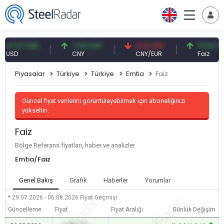
47,57 USD
7,09 CNY
0,13 CNY
41,54 TRY
USD
CNY
CNY/EUR
Faiz
Piyasalar
Türkiye
Türkiye
Emtia
Faiz
Güncel fiyat verilerini görüntüleyebilmek için aboneliğinizi
yükseltin.
Faiz
Bölge Referans fiyatları, haber ve analizler
Emtia/Faiz
Genel Bakış
Grafik
Haberler
Yorumlar
* 29.07.2026 - 06.08.2026
Fiyat Geçmişi
Güncelleme
Fiyat
Fiyat Aralığı
Günlük Değişim