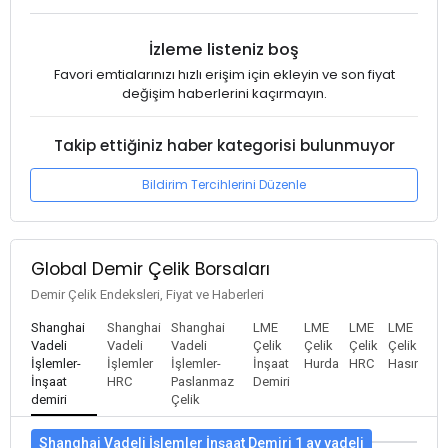
İzleme listeniz boş
Favori emtialarınızı hızlı erişim için ekleyin ve son fiyat
değişim haberlerini kaçırmayın.
Takip ettiğiniz haber kategorisi bulunmuyor
Bildirim Tercihlerini Düzenle
Global Demir Çelik Borsaları
Demir Çelik Endeksleri, Fiyat ve Haberleri
Shanghai
Shanghai
Shanghai
LME
LME
LME
LME
Vadeli
Vadeli
Vadeli
Çelik
Çelik
Çelik
Çelik
İşlemler-
İşlemler
İşlemler-
İnşaat
Hurda
HRC
Hasır
İnşaat
HRC
Paslanmaz
Demiri
demiri
Çelik
Shanghai Vadeli İşlemler İnşaat Demiri 1 ay vadeli