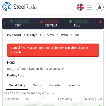
7,09 CNY
0,13 CNY
41,54 TRY
79,
CNY
CNY/EUR
Faiz
Petr
Piyasalar
Türkiye
Türkiye
Emtia
Faiz
Güncel fiyat verilerini görüntüleyebilmek için aboneliğinizi
yükseltin.
Faiz
Bölge Referans fiyatları, haber ve analizler
Emtia/Faiz
Genel Bakış
Grafik
Haberler
Yorumlar
* 29.07.2026 - 06.08.2026
Fiyat Geçmişi
Güncelleme
Fiyat
Fiyat Aralığı
Günlük Değişim