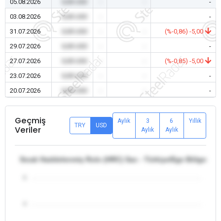
05.08.2026
0,00 USD
-
-
-
03.08.2026
0,00 USD
-
-
-
31.07.2026
0,00 USD
-
-
(%-0,86) -5,00
29.07.2026
0,00 USD
-
-
-
27.07.2026
0,00 USD
-
-
(%-0,85) -5,00
23.07.2026
0,00 USD
-
-
-
20.07.2026
0,00 USD
-
-
-
Geçmiş
Aylık
3
6
Yıllık
TRY
USD
Veriler
Aylık
Aylık
Sıcak Haddelenmiş Rulo (HRC) Sac - Türkiye/Ege Bölgesi -
5
4