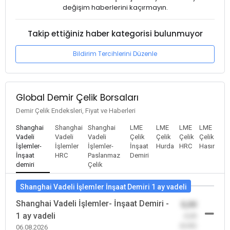
değişim haberlerini kaçırmayın.
Takip ettiğiniz haber kategorisi bulunmuyor
Bildirim Tercihlerini Düzenle
Global Demir Çelik Borsaları
Demir Çelik Endeksleri, Fiyat ve Haberleri
Shanghai
Shanghai
Shanghai
LME
LME
LME
LME
Vadeli
Vadeli
Vadeli
Çelik
Çelik
Çelik
Çelik
İşlemler-
İşlemler
İşlemler-
İnşaat
Hurda
HRC
Hasır
İnşaat
HRC
Paslanmaz
Demiri
demiri
Çelik
Shanghai Vadeli İşlemler İnşaat Demiri 1 ay vadeli
Shanghai Vadeli İşlemler- İnşaat Demiri -
0,00
1 ay vadeli
-0,00
(0,00)
06.08.2026