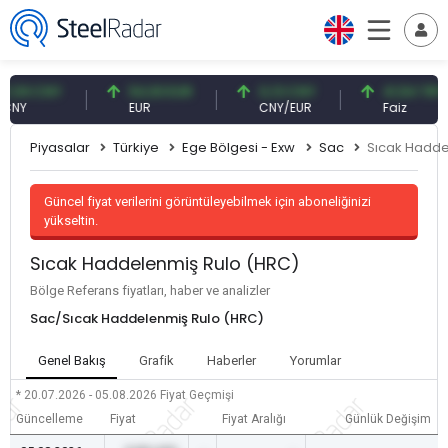
9 CNY
54,93 EUR
0,13 CNY
41,54 TRY
EUR
CNY/EUR
Faiz
Piyasalar
Türkiye
Ege Bölgesi - Exw
Sac
Sıcak Hadde
Güncel fiyat verilerini görüntüleyebilmek için aboneliğinizi
yükseltin.
Sıcak Haddelenmiş Rulo (HRC)
Bölge Referans fiyatları, haber ve analizler
Sac/Sıcak Haddelenmiş Rulo (HRC)
Genel Bakış
Grafik
Haberler
Yorumlar
* 20.07.2026 - 05.08.2026
Fiyat Geçmişi
Güncelleme
Fiyat
Fiyat Aralığı
Günlük Değişim