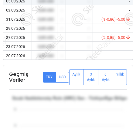
05.08.2026
0,00 USD
-
-
-
03.08.2026
0,00 USD
-
-
-
31.07.2026
0,00 USD
-
-
(%-0,86) -5,00
29.07.2026
0,00 USD
-
-
-
27.07.2026
0,00 USD
-
-
(%-0,85) -5,00
23.07.2026
0,00 USD
-
-
-
20.07.2026
0,00 USD
-
-
-
Geçmiş
Aylık
3
6
Yıllık
TRY
USD
Veriler
Aylık
Aylık
Sıcak Haddelenmiş Rulo (HRC) Sac - Türkiye/Ege Bölgesi -
5
4