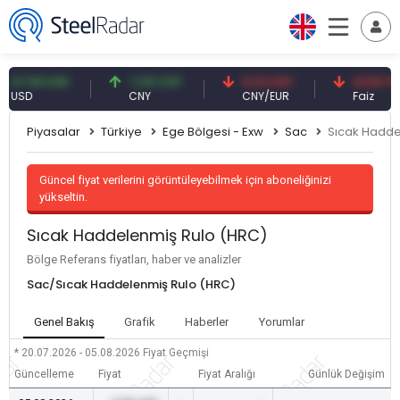
,59 USD
7,09 CNY
0,13 CNY
41,53 TRY
D
CNY
CNY/EUR
Faiz
Piyasalar
Türkiye
Ege Bölgesi - Exw
Sac
Sıcak Hadde
Güncel fiyat verilerini görüntüleyebilmek için aboneliğinizi
yükseltin.
Sıcak Haddelenmiş Rulo (HRC)
Bölge Referans fiyatları, haber ve analizler
Sac/Sıcak Haddelenmiş Rulo (HRC)
Genel Bakış
Grafik
Haberler
Yorumlar
* 20.07.2026 - 05.08.2026
Fiyat Geçmişi
Güncelleme
Fiyat
Fiyat Aralığı
Günlük Değişim