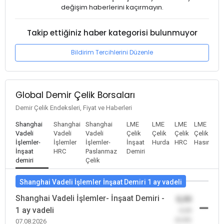
değişim haberlerini kaçırmayın.
Takip ettiğiniz haber kategorisi bulunmuyor
Bildirim Tercihlerini Düzenle
Global Demir Çelik Borsaları
Demir Çelik Endeksleri, Fiyat ve Haberleri
Shanghai
Shanghai
Shanghai
LME
LME
LME
LME
Vadeli
Vadeli
Vadeli
Çelik
Çelik
Çelik
Çelik
İşlemler-
İşlemler
İşlemler-
İnşaat
Hurda
HRC
Hasır
İnşaat
HRC
Paslanmaz
Demiri
demiri
Çelik
Shanghai Vadeli İşlemler İnşaat Demiri 1 ay vadeli
Shanghai Vadeli İşlemler- İnşaat Demiri -
0,00
1 ay vadeli
-0,00
(0,00)
07.08.2026