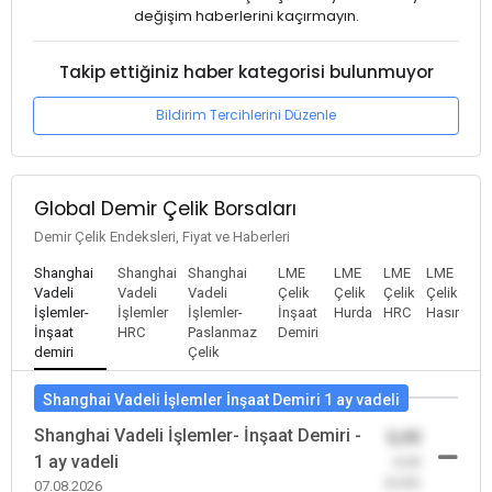
değişim haberlerini kaçırmayın.
Takip ettiğiniz haber kategorisi bulunmuyor
Bildirim Tercihlerini Düzenle
Global Demir Çelik Borsaları
Demir Çelik Endeksleri, Fiyat ve Haberleri
Shanghai
Shanghai
Shanghai
LME
LME
LME
LME
Vadeli
Vadeli
Vadeli
Çelik
Çelik
Çelik
Çelik
İşlemler-
İşlemler
İşlemler-
İnşaat
Hurda
HRC
Hasır
İnşaat
HRC
Paslanmaz
Demiri
demiri
Çelik
Shanghai Vadeli İşlemler İnşaat Demiri 1 ay vadeli
Shanghai Vadeli İşlemler- İnşaat Demiri -
0,00
1 ay vadeli
-0,00
(0,00)
07.08.2026