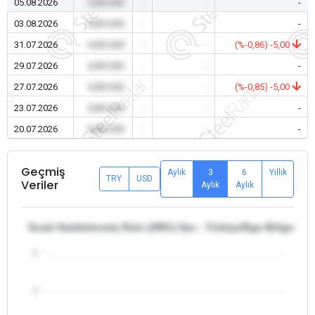
05.08.2026
0,00 USD
-
-
-
03.08.2026
0,00 USD
-
-
-
31.07.2026
0,00 USD
-
-
(%-0,86) -5,00
29.07.2026
0,00 USD
-
-
-
27.07.2026
0,00 USD
-
-
(%-0,85) -5,00
23.07.2026
0,00 USD
-
-
-
20.07.2026
0,00 USD
-
-
-
Geçmiş
Aylık
3
6
Yıllık
TRY
USD
Veriler
Aylık
Aylık
Sıcak Haddelenmiş Rulo (HRC) Sac - Türkiye/Ege Bölgesi -
5
4