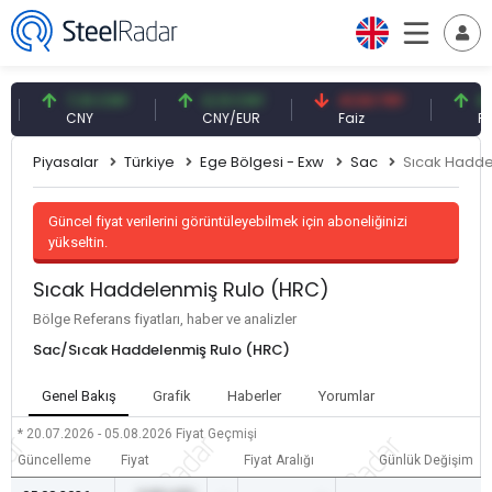
7,10 CNY
0,13 CNY
41,53 TRY
83,27
CNY
CNY/EUR
Faiz
Petrol(
Piyasalar
Türkiye
Ege Bölgesi - Exw
Sac
Sıcak Hadde
Güncel fiyat verilerini görüntüleyebilmek için aboneliğinizi
yükseltin.
Sıcak Haddelenmiş Rulo (HRC)
Bölge Referans fiyatları, haber ve analizler
Sac/Sıcak Haddelenmiş Rulo (HRC)
Genel Bakış
Grafik
Haberler
Yorumlar
* 20.07.2026 - 05.08.2026
Fiyat Geçmişi
Güncelleme
Fiyat
Fiyat Aralığı
Günlük Değişim