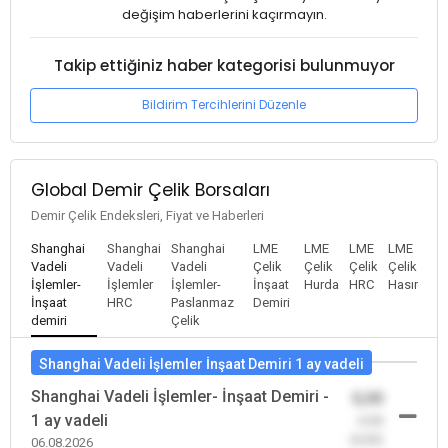
değişim haberlerini kaçırmayın.
Takip ettiğiniz haber kategorisi bulunmuyor
Bildirim Tercihlerini Düzenle
Global Demir Çelik Borsaları
Demir Çelik Endeksleri, Fiyat ve Haberleri
Shanghai
Shanghai
Shanghai
LME
LME
LME
LME
Vadeli
Vadeli
Vadeli
Çelik
Çelik
Çelik
Çelik
İşlemler-
İşlemler
İşlemler-
İnşaat
Hurda
HRC
Hasır
İnşaat
HRC
Paslanmaz
Demiri
demiri
Çelik
Shanghai Vadeli İşlemler İnşaat Demiri 1 ay vadeli
Shanghai Vadeli İşlemler- İnşaat Demiri -
0,00
1 ay vadeli
-0,00
(0,00)
06.08.2026