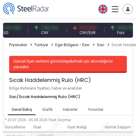
57 USD
7,09 CNY
0,13 CNY
41,54 TRY
CNY
CNY/EUR
Faiz
Piyasalar
Türkiye
Ege Bölgesi - Exw
Sac
Sıcak Hadde
Güncel fiyat verilerini görüntüleyebilmek için aboneliğinizi
yükseltin.
Sıcak Haddelenmiş Rulo (HRC)
Bölge Referans fiyatları, haber ve analizler
Sac/Sıcak Haddelenmiş Rulo (HRC)
Genel Bakış
Grafik
Haberler
Yorumlar
* 20.07.2026 - 05.08.2026
Fiyat Geçmişi
Güncelleme
Fiyat
Fiyat Aralığı
Günlük Değişim