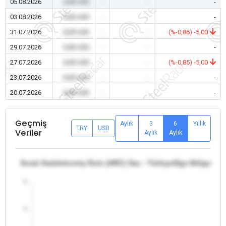
05.08.2026
0,00 USD
-
-
-
03.08.2026
0,00 USD
-
-
-
31.07.2026
0,00 USD
-
-
(%-0,86) -5,00
29.07.2026
0,00 USD
-
-
-
27.07.2026
0,00 USD
-
-
(%-0,85) -5,00
23.07.2026
0,00 USD
-
-
-
20.07.2026
0,00 USD
-
-
-
Geçmiş
Aylık
3
6
Yıllık
TRY
USD
Veriler
Aylık
Aylık
Sıcak Haddelenmiş Rulo (HRC) Sac - Türkiye/Ege Bölgesi -
5
4