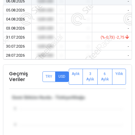
06.08.2026
0,00 USD
-
-
-
05.08.2026
0,00 USD
-
-
-
04.08.2026
0,00 USD
-
-
-
03.08.2026
0,00 USD
-
-
-
31.07.2026
0,00 USD
-
-
(%-0,73) -2,75
30.07.2026
0,00 USD
-
-
-
28.07.2026
0,00 USD
-
-
-
Geçmiş
Aylık
3
6
Yıllık
TRY
USD
Veriler
Aylık
Aylık
Gemi Söküm Hurda - Türkiye/Aliağa
5
4