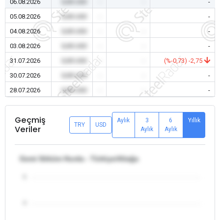
06.08.2026
0,00 USD
-
-
-
05.08.2026
0,00 USD
-
-
-
04.08.2026
0,00 USD
-
-
-
03.08.2026
0,00 USD
-
-
-
31.07.2026
0,00 USD
-
-
(%-0,73) -2,75
30.07.2026
0,00 USD
-
-
-
28.07.2026
0,00 USD
-
-
-
Geçmiş
Aylık
3
6
Yıllık
TRY
USD
Veriler
Aylık
Aylık
Gemi Söküm Hurda - Türkiye/Aliağa
5
4