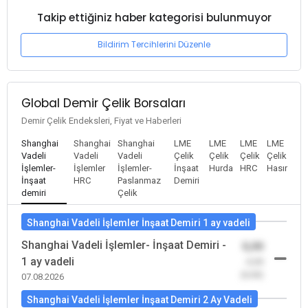
Takip ettiğiniz haber kategorisi bulunmuyor
Bildirim Tercihlerini Düzenle
Global Demir Çelik Borsaları
Demir Çelik Endeksleri, Fiyat ve Haberleri
Shanghai
Shanghai
Shanghai
LME
LME
LME
LME
Vadeli
Vadeli
Vadeli
Çelik
Çelik
Çelik
Çelik
İşlemler-
İşlemler
İşlemler-
İnşaat
Hurda
HRC
Hasır
İnşaat
HRC
Paslanmaz
Demiri
demiri
Çelik
Shanghai Vadeli İşlemler İnşaat Demiri 1 ay vadeli
Shanghai Vadeli İşlemler- İnşaat Demiri -
0,00
1 ay vadeli
-0,00
(0,00)
07.08.2026
Shanghai Vadeli İşlemler İnşaat Demiri 2 Ay Vadeli