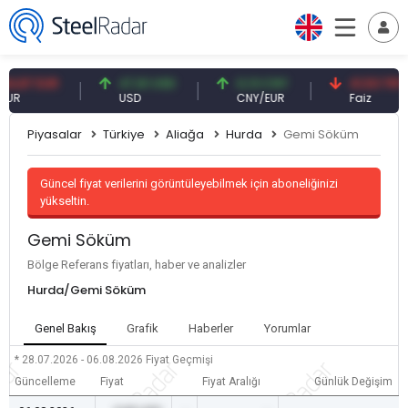
87 EUR
47,61 USD
0,13 CNY
41,53 TRY
USD
CNY/EUR
Faiz
Piyasalar
Türkiye
Aliağa
Hurda
Gemi Söküm
Güncel fiyat verilerini görüntüleyebilmek için aboneliğinizi
yükseltin.
Gemi Söküm
Bölge Referans fiyatları, haber ve analizler
Hurda/Gemi Söküm
Genel Bakış
Grafik
Haberler
Yorumlar
* 28.07.2026 - 06.08.2026
Fiyat Geçmişi
Güncelleme
Fiyat
Fiyat Aralığı
Günlük Değişim