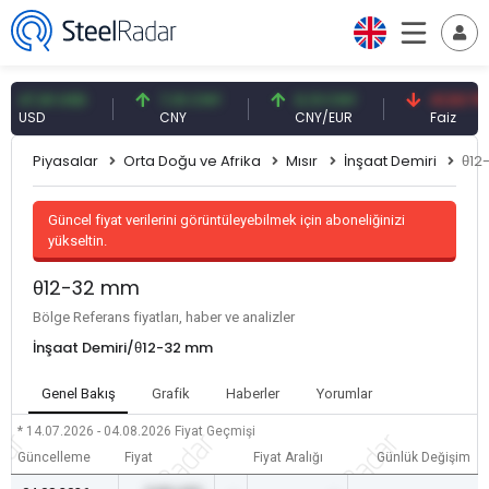
7,61 USD
7,10 CNY
0,13 CNY
41,53 TRY
SD
CNY
CNY/EUR
Faiz
Piyasalar
Orta Doğu ve Afrika
Mısır
İnşaat Demiri
θ12
Güncel fiyat verilerini görüntüleyebilmek için aboneliğinizi
yükseltin.
θ12-32 mm
Bölge Referans fiyatları, haber ve analizler
İnşaat Demiri/θ12-32 mm
Genel Bakış
Grafik
Haberler
Yorumlar
* 14.07.2026 - 04.08.2026
Fiyat Geçmişi
Güncelleme
Fiyat
Fiyat Aralığı
Günlük Değişim