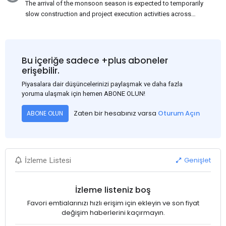
The arrival of the monsoon season is expected to temporarily
slow construction and project execution activities across
several regions of India, resulting in reduced short-term
demand for flat steel products. Demand from infrastructure
development, roofing applications, industrial manufacturing,
and rural construction projects is expected to provide support
Bu içeriğe sadece +plus aboneler
to the market despite seasonal disruptions caused by heavy
erişebilir.
rainfall.
Piyasalara dair düşüncelerinizi paylaşmak ve daha fazla
yoruma ulaşmak için hemen ABONE OLUN!
Zaten bir hesabınız varsa
Oturum Açın
ABONE OLUN
Genişlet
İzleme Listesi
İzleme listeniz boş
Favori emtialarınızı hızlı erişim için ekleyin ve son fiyat
değişim haberlerini kaçırmayın.