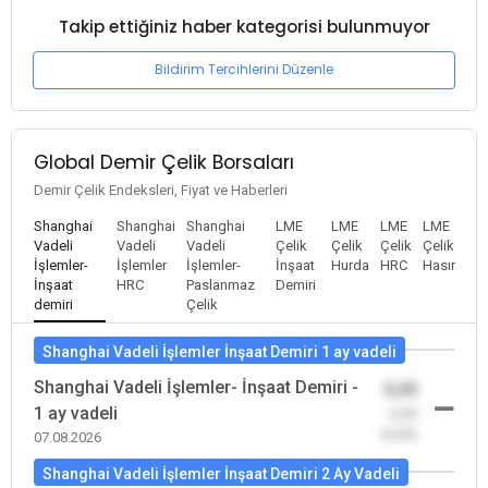
Takip ettiğiniz haber kategorisi bulunmuyor
Bildirim Tercihlerini Düzenle
Global Demir Çelik Borsaları
Demir Çelik Endeksleri, Fiyat ve Haberleri
Shanghai
Shanghai
Shanghai
LME
LME
LME
LME
Vadeli
Vadeli
Vadeli
Çelik
Çelik
Çelik
Çelik
İşlemler-
İşlemler
İşlemler-
İnşaat
Hurda
HRC
Hasır
İnşaat
HRC
Paslanmaz
Demiri
demiri
Çelik
Shanghai Vadeli İşlemler İnşaat Demiri 1 ay vadeli
Shanghai Vadeli İşlemler- İnşaat Demiri -
0,00
1 ay vadeli
-0,00
(0,00)
07.08.2026
Shanghai Vadeli İşlemler İnşaat Demiri 2 Ay Vadeli