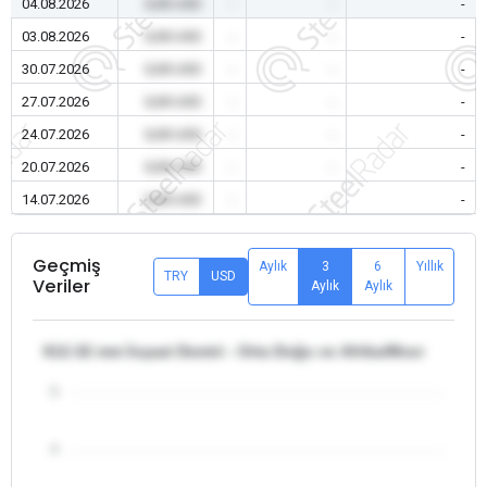
04.08.2026
0,00 USD
-
-
-
03.08.2026
0,00 USD
-
-
-
30.07.2026
0,00 USD
-
-
-
27.07.2026
0,00 USD
-
-
-
24.07.2026
0,00 USD
-
-
-
20.07.2026
0,00 USD
-
-
-
14.07.2026
0,00 USD
-
-
-
Geçmiş
Aylık
3
6
Yıllık
TRY
USD
Veriler
Aylık
Aylık
θ12-32 mm İnşaat Demiri - Orta Doğu ve Afrika/Mısır
5
4