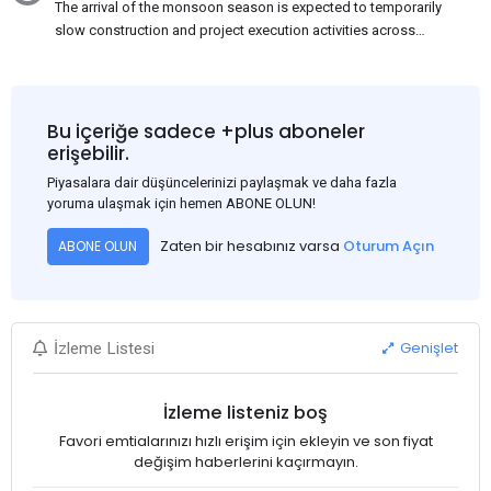
The arrival of the monsoon season is expected to temporarily
slow construction and project execution activities across
several regions of India, resulting in reduced short-term
demand for flat steel products. Demand from infrastructure
development, roofing applications, industrial manufacturing,
and rural construction projects is expected to provide support
Bu içeriğe sadece +plus aboneler
to the market despite seasonal disruptions caused by heavy
erişebilir.
rainfall.
Piyasalara dair düşüncelerinizi paylaşmak ve daha fazla
yoruma ulaşmak için hemen ABONE OLUN!
Zaten bir hesabınız varsa
Oturum Açın
ABONE OLUN
Genişlet
İzleme Listesi
İzleme listeniz boş
Favori emtialarınızı hızlı erişim için ekleyin ve son fiyat
değişim haberlerini kaçırmayın.