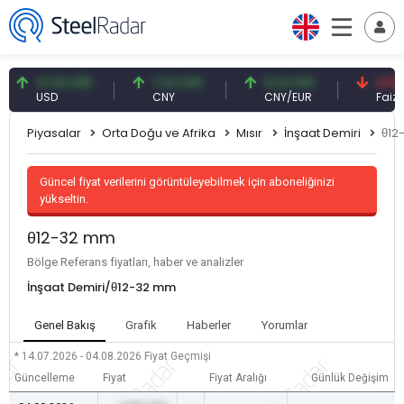
47,61 USD
7,10 CNY
0,13 CNY
41,53 TR
USD
CNY
CNY/EUR
Faiz
Piyasalar
Orta Doğu ve Afrika
Mısır
İnşaat Demiri
θ12
Güncel fiyat verilerini görüntüleyebilmek için aboneliğinizi
yükseltin.
θ12-32 mm
Bölge Referans fiyatları, haber ve analizler
İnşaat Demiri/θ12-32 mm
Genel Bakış
Grafik
Haberler
Yorumlar
* 14.07.2026 - 04.08.2026
Fiyat Geçmişi
Güncelleme
Fiyat
Fiyat Aralığı
Günlük Değişim