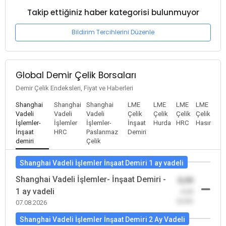
Takip ettiğiniz haber kategorisi bulunmuyor
Bildirim Tercihlerini Düzenle
Global Demir Çelik Borsaları
Demir Çelik Endeksleri, Fiyat ve Haberleri
Shanghai
Shanghai
Shanghai
LME
LME
LME
LME
Vadeli
Vadeli
Vadeli
Çelik
Çelik
Çelik
Çelik
İşlemler-
İşlemler
İşlemler-
İnşaat
Hurda
HRC
Hasır
İnşaat
HRC
Paslanmaz
Demiri
demiri
Çelik
Shanghai Vadeli İşlemler İnşaat Demiri 1 ay vadeli
Shanghai Vadeli İşlemler- İnşaat Demiri -
0,00
1 ay vadeli
-0,00
(0,00)
07.08.2026
Shanghai Vadeli İşlemler İnşaat Demiri 2 Ay Vadeli