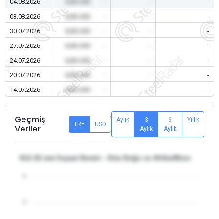
04.08.2026
0,00 USD
-
-
-
03.08.2026
0,00 USD
-
-
-
30.07.2026
0,00 USD
-
-
-
27.07.2026
0,00 USD
-
-
-
24.07.2026
0,00 USD
-
-
-
20.07.2026
0,00 USD
-
-
-
14.07.2026
0,00 USD
-
-
-
Geçmiş
Aylık
3
6
Yıllık
TRY
USD
Veriler
Aylık
Aylık
θ12-32 mm İnşaat Demiri - Orta Doğu ve Afrika/Mısır
5
4