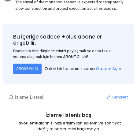
The arrival of the monsoon season is expected to temporarily
slow construction and project execution activities across
several regions of India, resulting in reduced short-term
demand for flat steel products. Demand from infrastructure
development, roofing applications, industrial manufacturing,
and rural construction projects is expected to provide support
Bu içeriğe sadece +plus aboneler
to the market despite seasonal disruptions caused by heavy
erişebilir.
rainfall.
Piyasalara dair düşüncelerinizi paylaşmak ve daha fazla
yoruma ulaşmak için hemen ABONE OLUN!
Zaten bir hesabınız varsa
Oturum Açın
ABONE OLUN
Genişlet
İzleme Listesi
İzleme listeniz boş
Favori emtialarınızı hızlı erişim için ekleyin ve son fiyat
değişim haberlerini kaçırmayın.