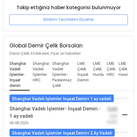
Takip ettiğiniz haber kategorisi bulunmuyor
Bildirim Tercihlerini Düzenle
Global Demir Çelik Borsaları
Demir Çelik Endeksleri, Fiyat ve Haberleri
Shanghai
Shanghai
Shanghai
LME
LME
LME
LME
Vadeli
Vadeli
Vadeli
Çelik
Çelik
Çelik
Çelik
İşlemler-
İşlemler
İşlemler-
İnşaat
Hurda
HRC
Hasır
İnşaat
HRC
Paslanmaz
Demiri
demiri
Çelik
Shanghai Vadeli İşlemler İnşaat Demiri 1 ay vadeli
Shanghai Vadeli İşlemler- İnşaat Demiri -
0,00
1 ay vadeli
-0,00
(0,00)
06.08.2026
Shanghai Vadeli İşlemler İnşaat Demiri 2 Ay Vadeli