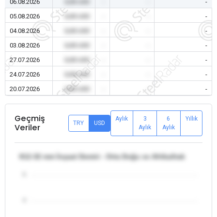
06.08.2026
0,00 USD
-
-
-
05.08.2026
0,00 USD
-
-
-
04.08.2026
0,00 USD
-
-
-
03.08.2026
0,00 USD
-
-
-
27.07.2026
0,00 USD
-
-
-
24.07.2026
0,00 USD
-
-
-
20.07.2026
0,00 USD
-
-
-
Geçmiş
Aylık
3
6
Yıllık
TRY
USD
Veriler
Aylık
Aylık
θ12-32 mm İnşaat Demiri - Orta Doğu ve Afrika/Irak
5
4