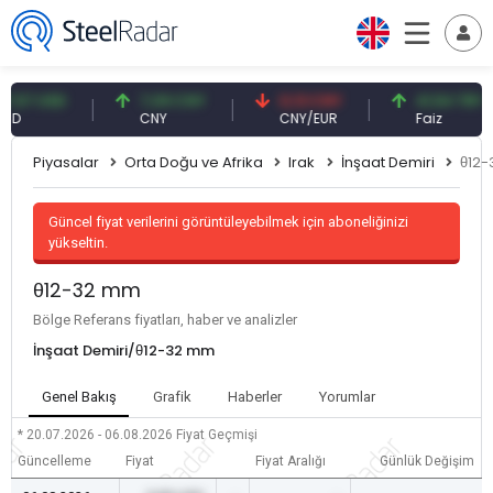
7 USD
7,09 CNY
0,13 CNY
41,54 TRY
CNY
CNY/EUR
Faiz
Piyasalar
Orta Doğu ve Afrika
Irak
İnşaat Demiri
θ12
Güncel fiyat verilerini görüntüleyebilmek için aboneliğinizi
yükseltin.
θ12-32 mm
Bölge Referans fiyatları, haber ve analizler
İnşaat Demiri/θ12-32 mm
Genel Bakış
Grafik
Haberler
Yorumlar
* 20.07.2026 - 06.08.2026
Fiyat Geçmişi
Güncelleme
Fiyat
Fiyat Aralığı
Günlük Değişim