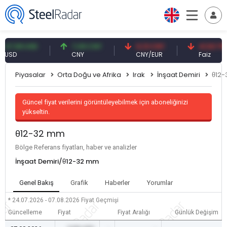
,59 USD
7,09 CNY
0,13 CNY
41,53 TRY
D
CNY
CNY/EUR
Faiz
Piyasalar
Orta Doğu ve Afrika
Irak
İnşaat Demiri
θ12
Güncel fiyat verilerini görüntüleyebilmek için aboneliğinizi
yükseltin.
θ12-32 mm
Bölge Referans fiyatları, haber ve analizler
İnşaat Demiri/θ12-32 mm
Genel Bakış
Grafik
Haberler
Yorumlar
* 24.07.2026 - 07.08.2026
Fiyat Geçmişi
Güncelleme
Fiyat
Fiyat Aralığı
Günlük Değişim