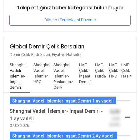
Takip ettiğiniz haber kategorisi bulunmuyor
Bildirim Tercihlerini Düzenle
Global Demir Çelik Borsaları
Demir Çelik Endeksleri, Fiyat ve Haberleri
Shanghai
Shanghai
Shanghai
LME
LME
LME
LME
Vadeli
Vadeli
Vadeli
Çelik
Çelik
Çelik
Çelik
İşlemler-
İşlemler
İşlemler-
İnşaat
Hurda
HRC
Hasır
İnşaat
HRC
Paslanmaz
Demiri
demiri
Çelik
Shanghai Vadeli İşlemler İnşaat Demiri 1 ay vadeli
Shanghai Vadeli İşlemler- İnşaat Demiri -
0,00
1 ay vadeli
-0,00
(0,00)
07.08.2026
Shanghai Vadeli İşlemler İnşaat Demiri 2 Ay Vadeli