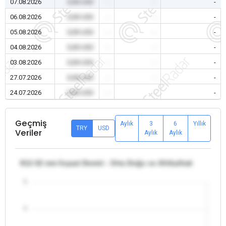
07.08.2026
0,00 USD
-
-
-
06.08.2026
0,00 USD
-
-
-
05.08.2026
0,00 USD
-
-
-
04.08.2026
0,00 USD
-
-
-
03.08.2026
0,00 USD
-
-
-
27.07.2026
0,00 USD
-
-
-
24.07.2026
0,00 USD
-
-
-
Geçmiş
Aylık
3
6
Yıllık
TRY
USD
Veriler
Aylık
Aylık
θ12-32 mm İnşaat Demiri - Orta Doğu ve Afrika/Irak
5
4