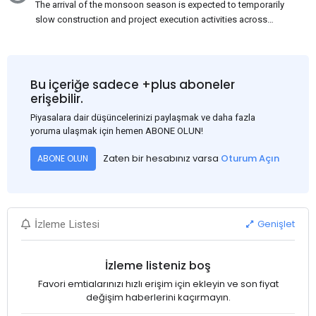
The arrival of the monsoon season is expected to temporarily
slow construction and project execution activities across
several regions of India, resulting in reduced short-term
demand for flat steel products. Demand from infrastructure
development, roofing applications, industrial manufacturing,
and rural construction projects is expected to provide support
Bu içeriğe sadece +plus aboneler
to the market despite seasonal disruptions caused by heavy
erişebilir.
rainfall.
Piyasalara dair düşüncelerinizi paylaşmak ve daha fazla
yoruma ulaşmak için hemen ABONE OLUN!
Zaten bir hesabınız varsa
Oturum Açın
ABONE OLUN
Genişlet
İzleme Listesi
İzleme listeniz boş
Favori emtialarınızı hızlı erişim için ekleyin ve son fiyat
değişim haberlerini kaçırmayın.