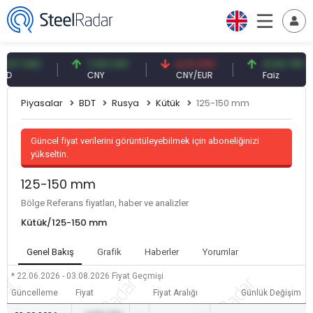
7 USD
7,09 CNY
0,13 CNY
41,54 TRY
CNY
CNY/EUR
Faiz
Piyasalar
BDT
Rusya
Kütük
125-150 mm
Güncel fiyat verilerini görüntüleyebilmek için aboneliğinizi
yükseltin.
125-150 mm
Bölge Referans fiyatları, haber ve analizler
Kütük/125-150 mm
Genel Bakış
Grafik
Haberler
Yorumlar
* 22.06.2026 - 03.08.2026
Fiyat Geçmişi
Güncelleme
Fiyat
Fiyat Aralığı
Günlük Değişim