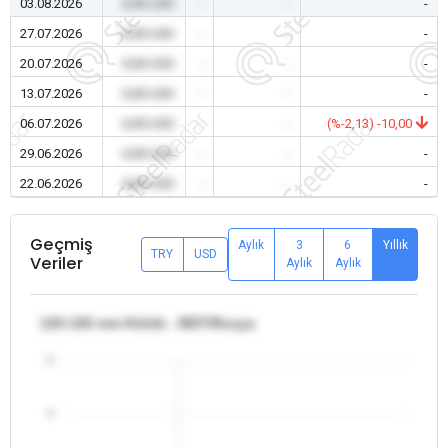
03.08.2026
0,00 USD
-
-
-
27.07.2026
0,00 USD
-
-
-
20.07.2026
0,00 USD
-
-
-
13.07.2026
0,00 USD
-
-
-
06.07.2026
0,00 USD
-
-
(%-2,13) -10,00
29.06.2026
0,00 USD
-
-
-
22.06.2026
0,00 USD
-
-
-
Geçmiş
Aylık
3
6
Yıllık
TRY
USD
Veriler
Aylık
Aylık
125-150 mm Kütük - BDT/Rusya
5
4