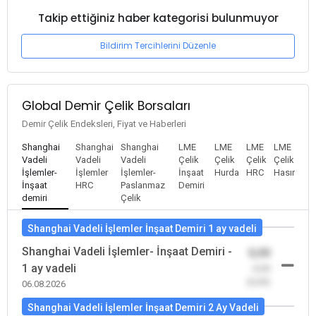
Takip ettiğiniz haber kategorisi bulunmuyor
Bildirim Tercihlerini Düzenle
Global Demir Çelik Borsaları
Demir Çelik Endeksleri, Fiyat ve Haberleri
Shanghai
Shanghai
Shanghai
LME
LME
LME
LME
Vadeli
Vadeli
Vadeli
Çelik
Çelik
Çelik
Çelik
İşlemler-
İşlemler
İşlemler-
İnşaat
Hurda
HRC
Hasır
İnşaat
HRC
Paslanmaz
Demiri
demiri
Çelik
Shanghai Vadeli İşlemler İnşaat Demiri 1 ay vadeli
Shanghai Vadeli İşlemler- İnşaat Demiri -
0,00
1 ay vadeli
-0,00
(0,00)
06.08.2026
Shanghai Vadeli İşlemler İnşaat Demiri 2 Ay Vadeli