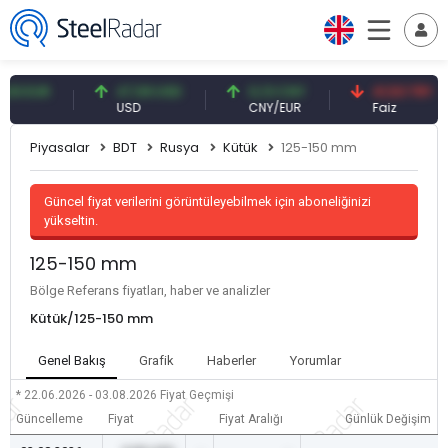
EUR
47,59 USD
0,13 CNY
41,53 TRY
USD
CNY/EUR
Faiz
Piyasalar
BDT
Rusya
Kütük
125-150 mm
Güncel fiyat verilerini görüntüleyebilmek için aboneliğinizi
yükseltin.
125-150 mm
Bölge Referans fiyatları, haber ve analizler
Kütük/125-150 mm
Genel Bakış
Grafik
Haberler
Yorumlar
* 22.06.2026 - 03.08.2026
Fiyat Geçmişi
Güncelleme
Fiyat
Fiyat Aralığı
Günlük Değişim