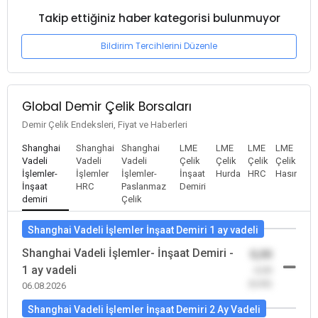
Takip ettiğiniz haber kategorisi bulunmuyor
Bildirim Tercihlerini Düzenle
Global Demir Çelik Borsaları
Demir Çelik Endeksleri, Fiyat ve Haberleri
Shanghai
Shanghai
Shanghai
LME
LME
LME
LME
Vadeli
Vadeli
Vadeli
Çelik
Çelik
Çelik
Çelik
İşlemler-
İşlemler
İşlemler-
İnşaat
Hurda
HRC
Hasır
İnşaat
HRC
Paslanmaz
Demiri
demiri
Çelik
Shanghai Vadeli İşlemler İnşaat Demiri 1 ay vadeli
Shanghai Vadeli İşlemler- İnşaat Demiri -
0,00
1 ay vadeli
-0,00
(0,00)
06.08.2026
Shanghai Vadeli İşlemler İnşaat Demiri 2 Ay Vadeli