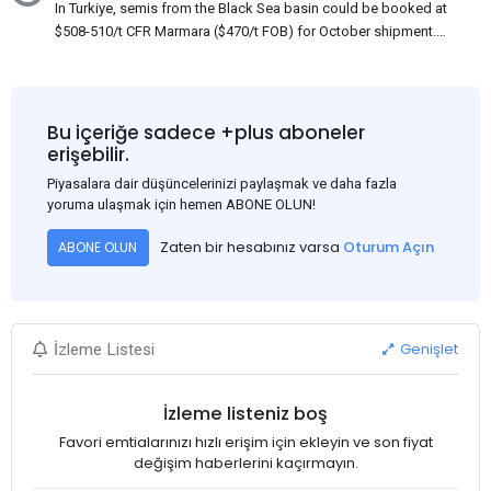
In Turkiye, semis from the Black Sea basin could be booked at
$508-510/t CFR Marmara ($470/t FOB) for October shipment.
While some customers claim that Russian origin was offered,
other participants admit that it could be only Belarus or Donbas.
Around 10,000 t of Belarusian product is available from the
market. Information about sales of 15,000-20,000 t at $485/t
Bu içeriğe sadece +plus aboneler
CFR around two weeks ago was circulating in the market, but it
erişebilir.
could not be confirmed at the time of publication. This was a re-
Piyasalara dair düşüncelerinizi paylaşmak ve daha fazla
export of Donbas material provided by a Russian mill.
yoruma ulaşmak için hemen ABONE OLUN!
Zaten bir hesabınız varsa
Oturum Açın
ABONE OLUN
Genişlet
İzleme Listesi
İzleme listeniz boş
Favori emtialarınızı hızlı erişim için ekleyin ve son fiyat
değişim haberlerini kaçırmayın.