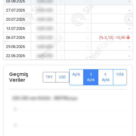
03.08.2026
0,00 USD
-
-
-
27.07.2026
0,00 USD
-
-
-
20.07.2026
0,00 USD
-
-
-
13.07.2026
0,00 USD
-
-
-
06.07.2026
0,00 USD
-
-
(%-2,13) -10,00
29.06.2026
0,00 USD
-
-
-
22.06.2026
0,00 USD
-
-
-
Geçmiş
Aylık
3
6
Yıllık
TRY
USD
Veriler
Aylık
Aylık
125-150 mm Kütük - BDT/Rusya
5
4