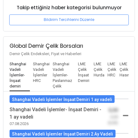
Takip ettiğiniz haber kategorisi bulunmuyor
Bildirim Tercihlerini Düzenle
Global Demir Çelik Borsaları
Demir Çelik Endeksleri, Fiyat ve Haberleri
Shanghai
Shanghai
Shanghai
LME
LME
LME
LME
Vadeli
Vadeli
Vadeli
Çelik
Çelik
Çelik
Çelik
İşlemler-
İşlemler
İşlemler-
İnşaat
Hurda
HRC
Hasır
İnşaat
HRC
Paslanmaz
Demiri
demiri
Çelik
Shanghai Vadeli İşlemler İnşaat Demiri 1 ay vadeli
Shanghai Vadeli İşlemler- İnşaat Demiri -
0,00
1 ay vadeli
-0,00
(0,00)
07.08.2026
Shanghai Vadeli İşlemler İnşaat Demiri 2 Ay Vadeli