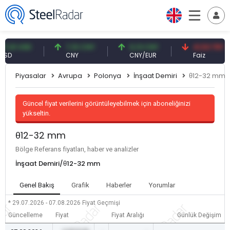
1 USD
7,10 CNY
0,13 CNY
41,53 TRY
CNY
CNY/EUR
Faiz
Piyasalar
Avrupa
Polonya
İnşaat Demiri
θ12-32 mm
Güncel fiyat verilerini görüntüleyebilmek için aboneliğinizi
yükseltin.
θ12-32 mm
Bölge Referans fiyatları, haber ve analizler
İnşaat Demiri/θ12-32 mm
Genel Bakış
Grafik
Haberler
Yorumlar
* 29.07.2026 - 07.08.2026
Fiyat Geçmişi
Güncelleme
Fiyat
Fiyat Aralığı
Günlük Değişim