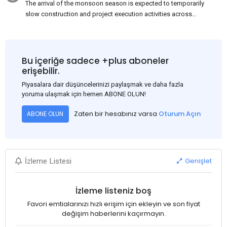
The arrival of the monsoon season is expected to temporarily
slow construction and project execution activities across
several regions of India, resulting in reduced short-term
demand for flat steel products. Demand from infrastructure
development, roofing applications, industrial manufacturing,
and rural construction projects is expected to provide support
Bu içeriğe sadece +plus aboneler
to the market despite seasonal disruptions caused by heavy
erişebilir.
rainfall.
Piyasalara dair düşüncelerinizi paylaşmak ve daha fazla
yoruma ulaşmak için hemen ABONE OLUN!
Zaten bir hesabınız varsa
Oturum Açın
ABONE OLUN
Genişlet
İzleme Listesi
İzleme listeniz boş
Favori emtialarınızı hızlı erişim için ekleyin ve son fiyat
değişim haberlerini kaçırmayın.