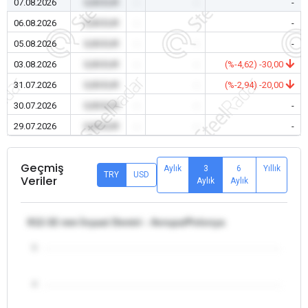
07.08.2026
0,00 EUR
-
-
-
06.08.2026
0,00 EUR
-
-
-
05.08.2026
0,00 EUR
-
-
-
03.08.2026
0,00 EUR
-
-
(%-4,62) -30,00
31.07.2026
0,00 EUR
-
-
(%-2,94) -20,00
30.07.2026
0,00 EUR
-
-
-
29.07.2026
0,00 EUR
-
-
-
Geçmiş
Aylık
3
6
Yıllık
TRY
USD
Veriler
Aylık
Aylık
θ12-32 mm İnşaat Demiri - Avrupa/Polonya
5
4