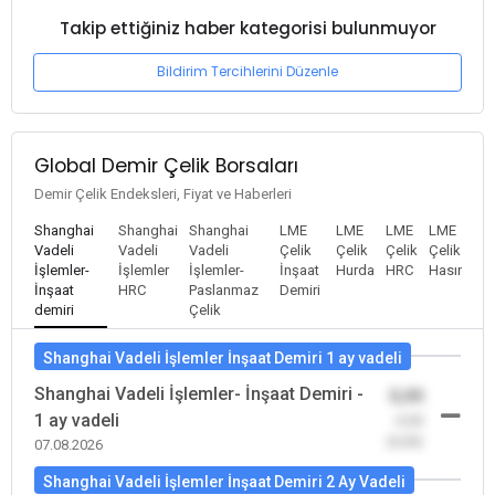
Takip ettiğiniz haber kategorisi bulunmuyor
Bildirim Tercihlerini Düzenle
Global Demir Çelik Borsaları
Demir Çelik Endeksleri, Fiyat ve Haberleri
Shanghai
Shanghai
Shanghai
LME
LME
LME
LME
Vadeli
Vadeli
Vadeli
Çelik
Çelik
Çelik
Çelik
İşlemler-
İşlemler
İşlemler-
İnşaat
Hurda
HRC
Hasır
İnşaat
HRC
Paslanmaz
Demiri
demiri
Çelik
Shanghai Vadeli İşlemler İnşaat Demiri 1 ay vadeli
Shanghai Vadeli İşlemler- İnşaat Demiri -
0,00
1 ay vadeli
-0,00
(0,00)
07.08.2026
Shanghai Vadeli İşlemler İnşaat Demiri 2 Ay Vadeli