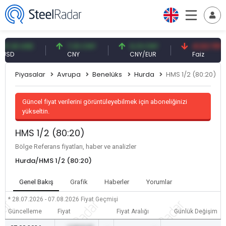
61 USD
7,10 CNY
0,13 CNY
41,53 TRY
D
CNY
CNY/EUR
Faiz
Piyasalar
Avrupa
Benelüks
Hurda
HMS 1/2 (80:20)
Güncel fiyat verilerini görüntüleyebilmek için aboneliğinizi
yükseltin.
HMS 1/2 (80:20)
Bölge Referans fiyatları, haber ve analizler
Hurda/HMS 1/2 (80:20)
Genel Bakış
Grafik
Haberler
Yorumlar
* 28.07.2026 - 07.08.2026
Fiyat Geçmişi
Güncelleme
Fiyat
Fiyat Aralığı
Günlük Değişim