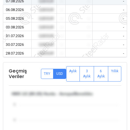
07.08.2026
0,00 EUR
-
-
-
06.08.2026
0,00 EUR
-
-
-
05.08.2026
0,00 EUR
-
-
-
03.08.2026
0,00 EUR
-
-
-
31.07.2026
0,00 EUR
-
-
-
30.07.2026
0,00 EUR
-
-
-
28.07.2026
0,00 EUR
-
-
-
Geçmiş
Aylık
3
6
Yıllık
TRY
USD
Veriler
Aylık
Aylık
HMS 1/2 (80:20) Hurda - Avrupa/Benelüks
5
4