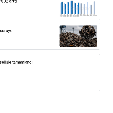
 %32 arttı
 sürüyor
kselişle tamamlandı