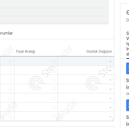
D
orumlar
S
V
İ
İ
Fiyat Aralığı
Günlük Değişim
d
-
-
-
-
-
-
-
-
-
S
İ
-
-
-
0
-
-
-
-
-
-
-
-
-
S
İ