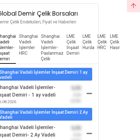
Global Demir Çelik Borsaları
emir Çelik Endeksleri, Fiyat ve Haberleri
hanghai
Shanghai
Shanghai
LME
LME
LME
LME
adeli
Vadeli
Vadeli
Çelik
Çelik
Çelik
Çelik
şlemler-
İşlemler
İşlemler-
İnşaat
Hurda
HRC
Hasır
nşaat
HRC
Paslanmaz
Demiri
emiri
Çelik
Shanghai Vadeli İşlemler İnşaat Demiri 1 ay
vadeli
hanghai Vadeli İşlemler-
0,00
nşaat Demiri - 1 ay vadeli
-0,00
(0,00)
6.08.2026
Shanghai Vadeli İşlemler İnşaat Demiri 2 Ay
Vadeli
hanghai Vadeli İşlemler-
0,00
nşaat Demiri- 2 Ay Vadeli
-0,00