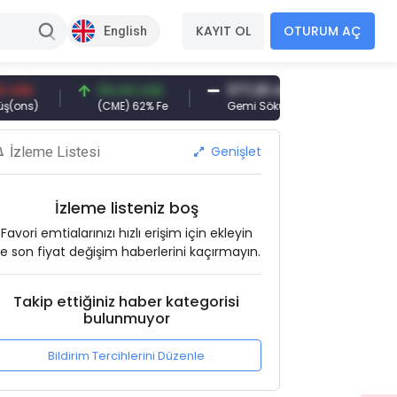
KAYIT OL
OTURUM AÇ
English
94,44 USD
377,25 USD
6.089,00 TR
)
(CME) 62% Fe
Gemi Söküm
Altın(gr)
Genişlet
İzleme Listesi
İzleme listeniz boş
Favori emtialarınızı hızlı erişim için ekleyin
e son fiyat değişim haberlerini kaçırmayın.
Takip ettiğiniz haber kategorisi
bulunmuyor
Bildirim Tercihlerini Düzenle