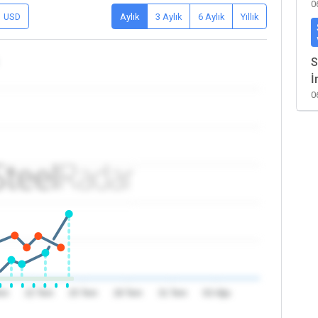
0
USD
Aylık
3 Aylık
6 Aylık
Yıllık
S
İ
0
em
22 Tem
25 Tem
28 Tem
31 Tem
03 Ağu