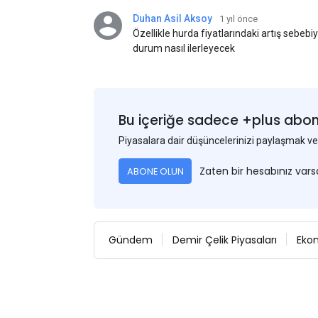
Duhan Asil Aksoy
1 yıl önce
Özellikle hurda fiyatlarındaki artış sebebi
durum nasıl ilerleyecek
Bu içeriğe sadece +plus abonel
Piyasalara dair düşüncelerinizi paylaşmak
Zaten bir hesabınız var
ABONE OLUN
Gündem
Demir Çelik Piyasaları
Eko