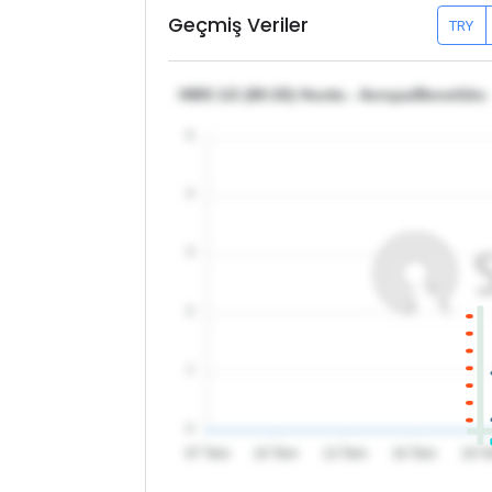
Geçmiş Veriler
TRY
HMS 1/2 (80:20) Hurda - Avrupa/Benelüks
5
4
3
2
1
0
07 Tem
10 Tem
13 Tem
16 Tem
19 T