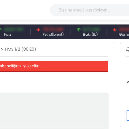
54 TRY
79,73 USD
6,71 USD
94,50 USD
Petrol(brent)
Bakır(lb)
Gümüş(ons
HMS 1/2 (80:20)
aboneliğinizi yükseltin.
v