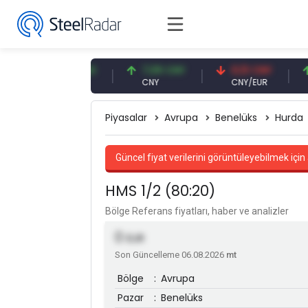
47,57 USD
7,09 CNY
0,13 CNY
41,
USD
CNY
CNY/EUR
Faiz
Piyasalar
Avrupa
Benelüks
Hurda
Güncel fiyat verilerini görüntüleyebilmek için 
HMS 1/2 (80:20)
Bölge Referans fiyatları, haber ve analizler
0
EUR
Son Güncelleme 06.08.2026
mt
Bölge
:
Avrupa
Pazar
:
Benelüks