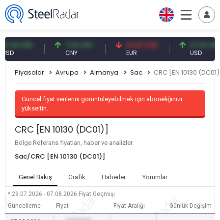
1 USD
7,10 CNY
54,87 EUR
47,61 USD
CNY
EUR
USD
Piyasalar
Avrupa
Almanya
Sac
CRC [EN 10130 (DC01)
Güncel fiyat verilerini görüntüleyebilmek için aboneliğinizi
yükseltin.
CRC [EN 10130 (DC01)]
Bölge Referans fiyatları, haber ve analizler
Sac/CRC [EN 10130 (DC01)]
Genel Bakış
Grafik
Haberler
Yorumlar
* 29.07.2026 - 07.08.2026
Fiyat Geçmişi
Güncelleme
Fiyat
Fiyat Aralığı
Günlük Değişim