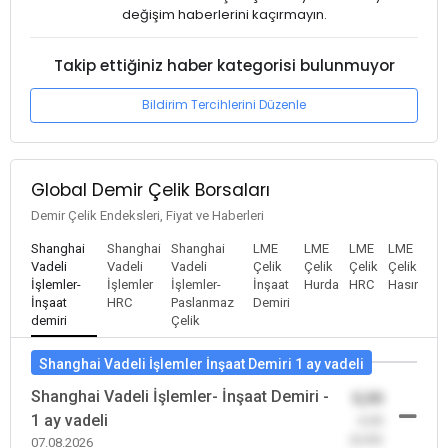
değişim haberlerini kaçırmayın.
Takip ettiğiniz haber kategorisi bulunmuyor
Bildirim Tercihlerini Düzenle
Global Demir Çelik Borsaları
Demir Çelik Endeksleri, Fiyat ve Haberleri
Shanghai
Shanghai
Shanghai
LME
LME
LME
LME
Vadeli
Vadeli
Vadeli
Çelik
Çelik
Çelik
Çelik
İşlemler-
İşlemler
İşlemler-
İnşaat
Hurda
HRC
Hasır
İnşaat
HRC
Paslanmaz
Demiri
demiri
Çelik
Shanghai Vadeli İşlemler İnşaat Demiri 1 ay vadeli
Shanghai Vadeli İşlemler- İnşaat Demiri -
0,00
1 ay vadeli
-0,00
(0,00)
07.08.2026