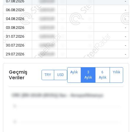
07.08.2026
0,00 EUR
-
-
-
06.08.2026
0,00 EUR
-
-
-
04.08.2026
0,00 EUR
-
-
-
03.08.2026
0,00 EUR
-
-
-
31.07.2026
0,00 EUR
-
-
-
30.07.2026
0,00 EUR
-
-
-
29.07.2026
0,00 EUR
-
-
-
Geçmiş
Aylık
3
6
Yıllık
TRY
USD
Veriler
Aylık
Aylık
CRC [EN 10130 (DC01)] Sac - Avrupa/Almanya
5
4