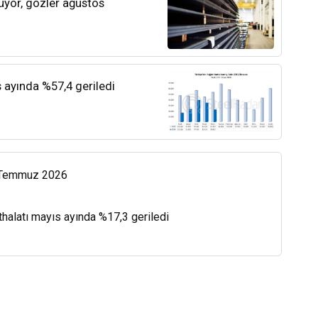
rüyor, gözler ağustos
s ayında %57,4 geriledi
0 Temmuz 2026
thalatı mayıs ayında %17,3 geriledi