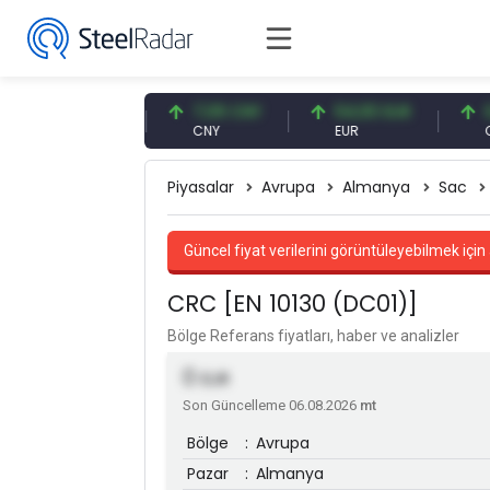
47,57 USD
7,09 CNY
54,93 EUR
0,13
USD
CNY
EUR
CNY/
Piyasalar
Avrupa
Almanya
Sac
Güncel fiyat verilerini görüntüleyebilmek için 
CRC [EN 10130 (DC01)]
Bölge Referans fiyatları, haber ve analizler
0
EUR
Son Güncelleme 06.08.2026
mt
Bölge
:
Avrupa
Pazar
:
Almanya