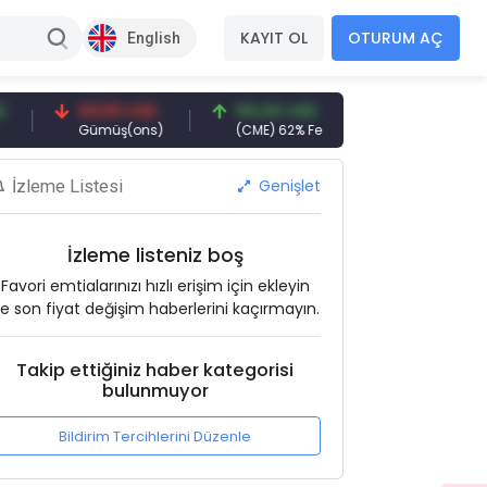
KAYIT OL
OTURUM AÇ
English
94,50 USD
94,44 USD
377,25 USD
Gümüş(ons)
(CME) 62% Fe
Gemi Söküm
Genişlet
İzleme Listesi
İzleme listeniz boş
Favori emtialarınızı hızlı erişim için ekleyin
e son fiyat değişim haberlerini kaçırmayın.
Takip ettiğiniz haber kategorisi
bulunmuyor
Bildirim Tercihlerini Düzenle