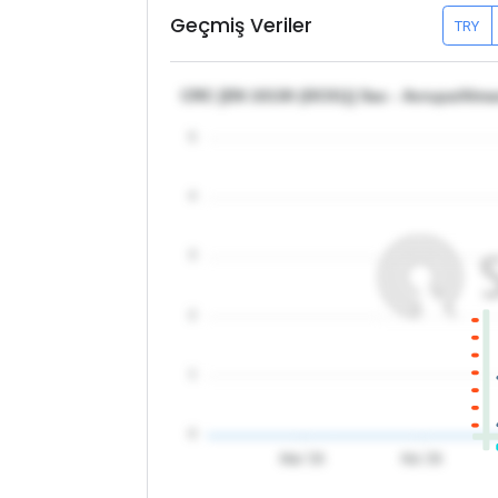
Geçmiş Veriler
TRY
CRC [EN 10130 (DC01)] Sac - Avrupa/Alm
5
4
3
2
1
0
Mar '26
Nis '26