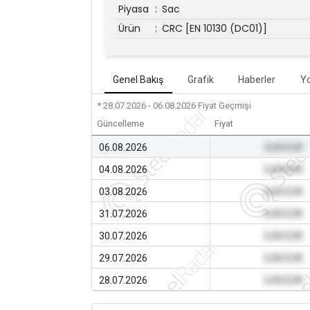
Piyasa
:
Sac
Ürün
:
CRC [EN 10130 (DC01)]
Genel Bakış
Grafik
Haberler
Y
* 28.07.2026 - 06.08.2026
Fiyat Geçmişi
Güncelleme
Fiyat
06.08.2026
0,00 EUR
04.08.2026
0,00 EUR
03.08.2026
0,00 EUR
31.07.2026
0,00 EUR
30.07.2026
0,00 EUR
29.07.2026
0,00 EUR
28.07.2026
0,00 EUR