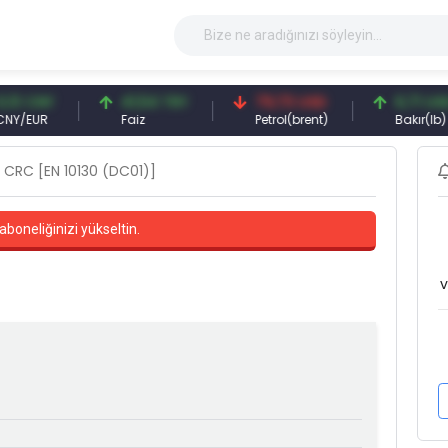
 CNY
41,54 TRY
79,73 USD
6,71 USD
EUR
Faiz
Petrol(brent)
Bakır(lb)
CRC [EN 10130 (DC01)]
aboneliğinizi yükseltin.
v