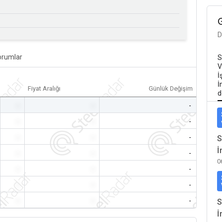
D
orumlar
S
V
İ
İ
Fiyat Aralığı
Günlük Değişim
d
-
-
-
-
-
-
-
-
-
S
İ
-
-
-
0
-
-
-
-
-
-
-
-
-
S
İ