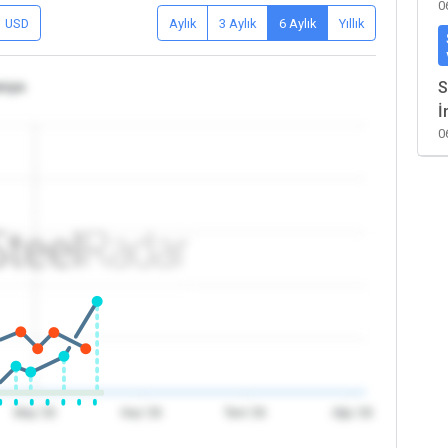
0
USD
Aylık
3 Aylık
6 Aylık
Yıllık
anya
S
İ
0
May '26
Haz '26
Tem '26
Ağu '26