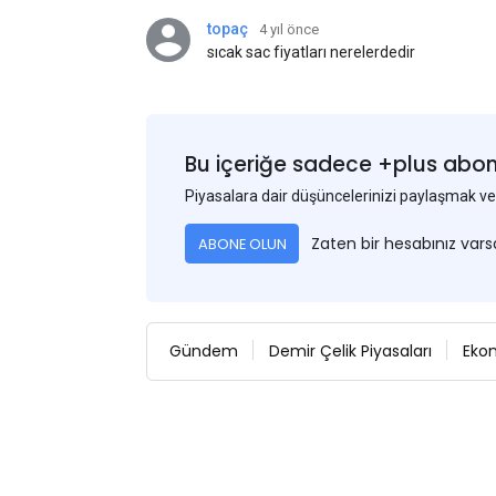
topaç
4 yıl önce
sıcak sac fiyatları nerelerdedir
Bu içeriğe sadece +plus abonel
Piyasalara dair düşüncelerinizi paylaşmak
Zaten bir hesabınız var
ABONE OLUN
Gündem
Demir Çelik Piyasaları
Eko