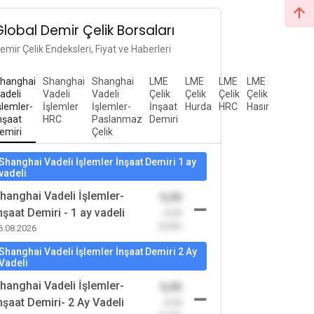
Global Demir Çelik Borsaları
emir Çelik Endeksleri, Fiyat ve Haberleri
hanghai
Shanghai
Shanghai
LME
LME
LME
LME
adeli
Vadeli
Vadeli
Çelik
Çelik
Çelik
Çelik
şlemler-
İşlemler
İşlemler-
İnşaat
Hurda
HRC
Hasır
nşaat
HRC
Paslanmaz
Demiri
emiri
Çelik
Shanghai Vadeli İşlemler İnşaat Demiri 1 ay
vadeli
hanghai Vadeli İşlemler-
0,00
nşaat Demiri - 1 ay vadeli
-0,00
(0,00)
6.08.2026
Shanghai Vadeli İşlemler İnşaat Demiri 2 Ay
Vadeli
hanghai Vadeli İşlemler-
0,00
nşaat Demiri- 2 Ay Vadeli
-0,00