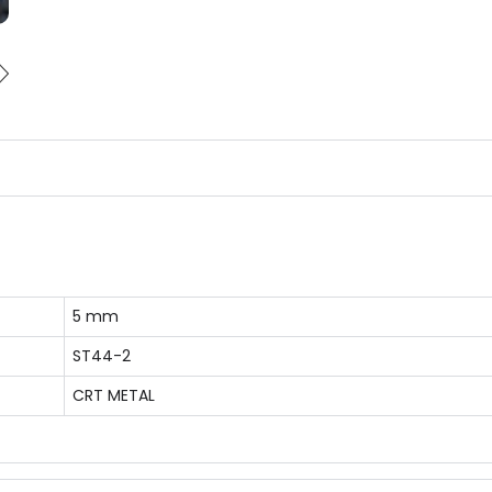
5 mm
ST44-2
CRT METAL