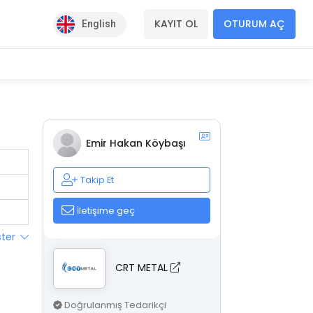
KAYIT OL
OTURUM AÇ
English
Emir Hakan Köybaşı
Takip Et
İletişime geç
ster
CRT METAL
Doğrulanmış Tedarikçi