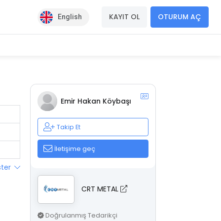
KAYIT OL
OTURUM AÇ
English
Emir Hakan Köybaşı
Takip Et
İletişime geç
ster
CRT METAL
Doğrulanmış Tedarikçi