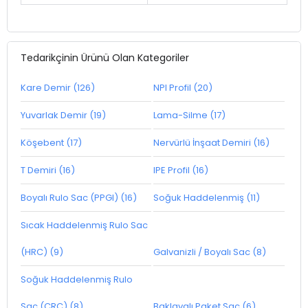
Tedarikçinin Ürünü Olan Kategoriler
Kare Demir (126)
NPI Profil (20)
Yuvarlak Demir (19)
Lama-Silme (17)
Köşebent (17)
Nervürlü İnşaat Demiri (16)
T Demiri (16)
IPE Profil (16)
Boyalı Rulo Sac (PPGI) (16)
Soğuk Haddelenmiş (11)
Sıcak Haddelenmiş Rulo Sac
(HRC) (9)
Galvanizli / Boyalı Sac (8)
Soğuk Haddelenmiş Rulo
Sac (CRC) (8)
Baklavalı Paket Sac (6)