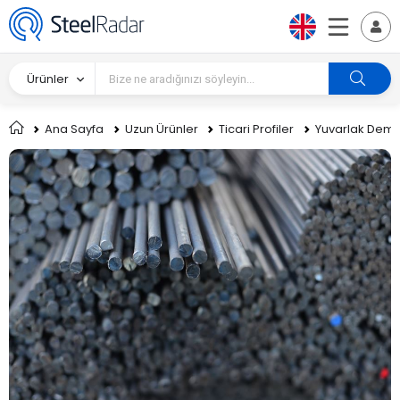
Ürünler
Ana Sayfa
Uzun Ürünler
Ticari Profiler
Yuvarlak Demi