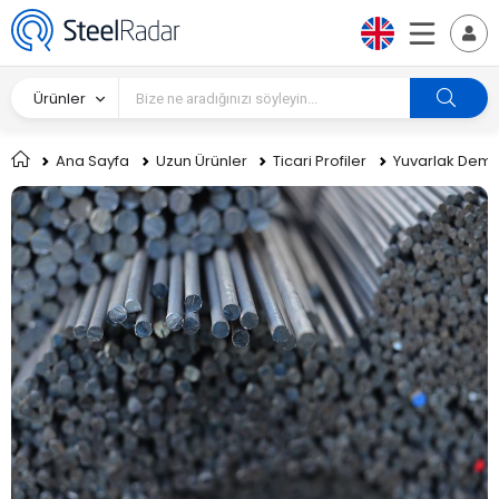
Ürünler
Ana Sayfa
Uzun Ürünler
Ticari Profiler
Yuvarlak Demi