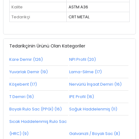
Kalite
ASTM A36
Tedarikçi
CRT METAL
Tedarikçinin Ürünü Olan Kategoriler
Kare Demir (126)
NPI Profil (20)
Yuvarlak Demir (19)
Lama-Silme (17)
Köşebent (17)
Nervürlü İnşaat Demiri (16)
T Demiri (16)
IPE Profil (16)
Boyalı Rulo Sac (PPGI) (16)
Soğuk Haddelenmiş (11)
Sıcak Haddelenmiş Rulo Sac
(HRC) (9)
Galvanizli / Boyalı Sac (8)