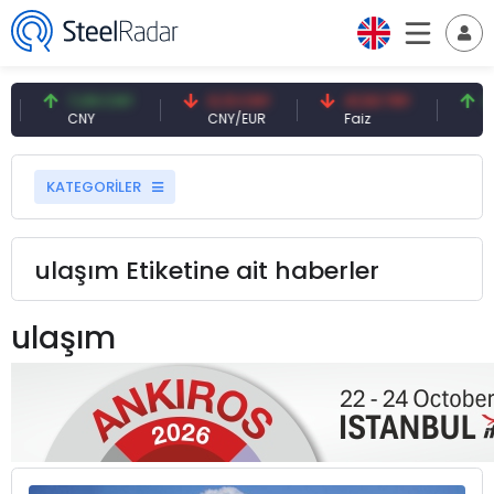
7,09 CNY
0,13 CNY
41,53 TRY
83,27
CNY
CNY/EUR
Faiz
Petrol(
KATEGORİLER
ulaşım Etiketine ait haberler
ulaşım