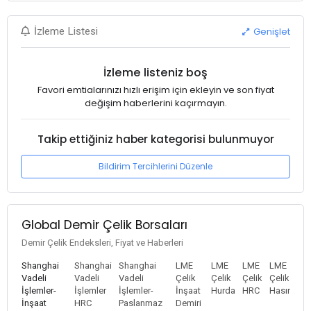
Genişlet
İzleme Listesi
İzleme listeniz boş
Favori emtialarınızı hızlı erişim için ekleyin ve son fiyat
değişim haberlerini kaçırmayın.
Takip ettiğiniz haber kategorisi bulunmuyor
Bildirim Tercihlerini Düzenle
Global Demir Çelik Borsaları
Demir Çelik Endeksleri, Fiyat ve Haberleri
Shanghai
Shanghai
Shanghai
LME
LME
LME
LME
Vadeli
Vadeli
Vadeli
Çelik
Çelik
Çelik
Çelik
İşlemler-
İşlemler
İşlemler-
İnşaat
Hurda
HRC
Hasır
İnşaat
HRC
Paslanmaz
Demiri