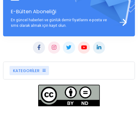
E-Bülten Aboneliği
En güncel haberleri ve günlük demir fiyatlarını e-posta ve
sms olarak almak için kayıt olun.
KATEGORİLER