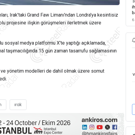
T
i
b
nları, Irak'taki Grand Faw Limanı'ndan Londra'ya kesintisiz
6
lu projesine ilişkin görüşmeleri ilerletmek üzere
lu sosyal medya platformu X'te yaptığı açıklamada,
 mal taşımacılığında 15 gün zaman tasarrufu sağlamasının
aat ve yönetim modelleri de dahil olmak üzere somut
v
edi.
m
ırak