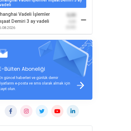
Shanghai Vadeli İşlemler İnşaat Demiri 3 ay
vadeli
hanghai Vadeli İşlemler
0,00
nşaat Demiri 3 ay vadeli
-0,00
(0,00)
6.08.2026
E-Bülten Aboneliği
En güncel haberleri ve günlük demir
fiyatlarını e-posta ve sms olarak almak için
kayıt olun.