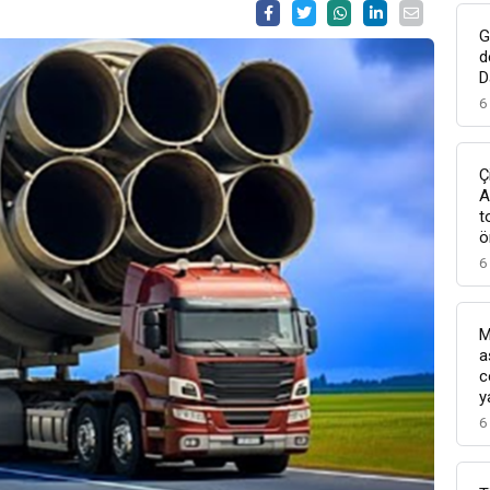
G
d
D
6
Ç
A
t
ö
6
M
a
c
y
6