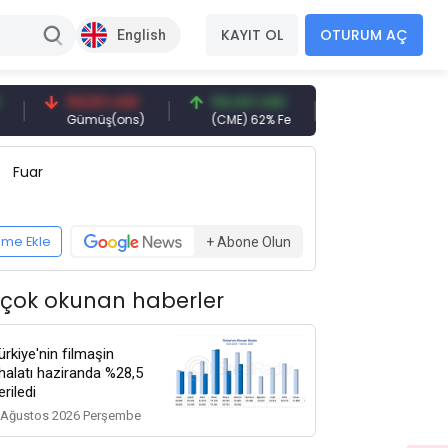
KAYIT OL
OTURUM AÇ
English
94,50 USD
94,44 USD
377,25 USD
Gümüş(ons)
(CME) 62% Fe
Gemi Söküm
Fuar
eme Ekle
+ Abone Olun
 çok okunan haberler
ürkiye'nin filmaşin
thalatı haziranda %28,5
eriledi
 Ağustos 2026 Perşembe