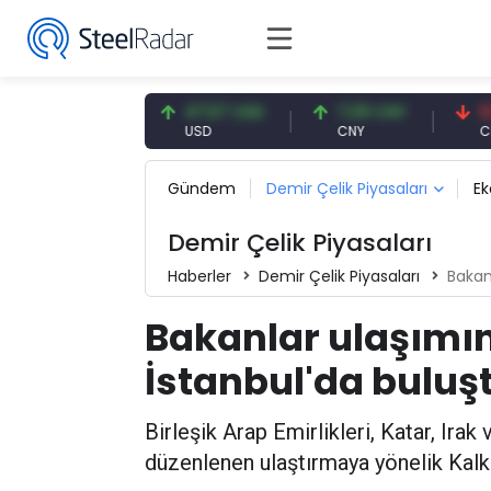
4,91 EUR
47,57 USD
7,09 CNY
0,13 CN
UR
USD
CNY
CNY/EUR
Gündem
Demir Çelik Piyasaları
E
Demir Çelik Piyasaları
Haberler
Demir Çelik Piyasaları
Bakanl
Bakanlar ulaşımın 
İstanbul'da buluş
Birleşik Arap Emirlikleri, Katar, Irak
düzenlenen ulaştırmaya yönelik Kalkın