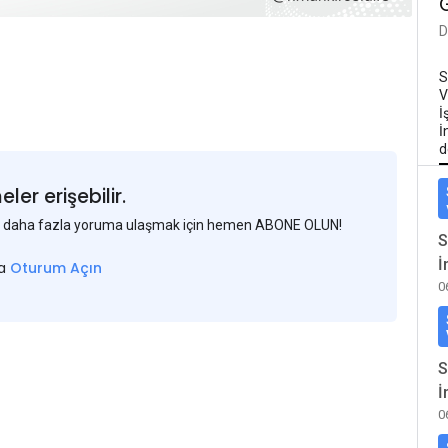
D
S
V
İ
İ
d
er erişebilir.
 ve daha fazla yoruma ulaşmak için hemen ABONE OLUN!
S
İ
sa
Oturum Açın
0
S
İ
0