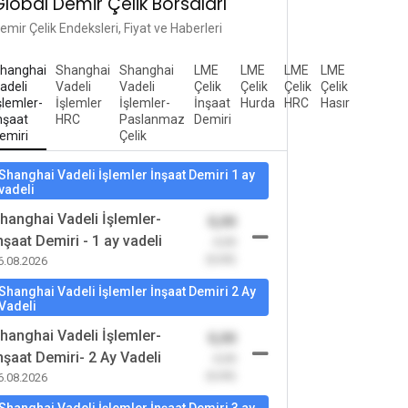
Global Demir Çelik Borsaları
emir Çelik Endeksleri, Fiyat ve Haberleri
hanghai
Shanghai
Shanghai
LME
LME
LME
LME
adeli
Vadeli
Vadeli
Çelik
Çelik
Çelik
Çelik
şlemler-
İşlemler
İşlemler-
İnşaat
Hurda
HRC
Hasır
nşaat
HRC
Paslanmaz
Demiri
emiri
Çelik
Shanghai Vadeli İşlemler İnşaat Demiri 1 ay
vadeli
hanghai Vadeli İşlemler-
0,00
nşaat Demiri - 1 ay vadeli
-0,00
(0,00)
6.08.2026
Shanghai Vadeli İşlemler İnşaat Demiri 2 Ay
Vadeli
hanghai Vadeli İşlemler-
0,00
nşaat Demiri- 2 Ay Vadeli
-0,00
(0,00)
6.08.2026