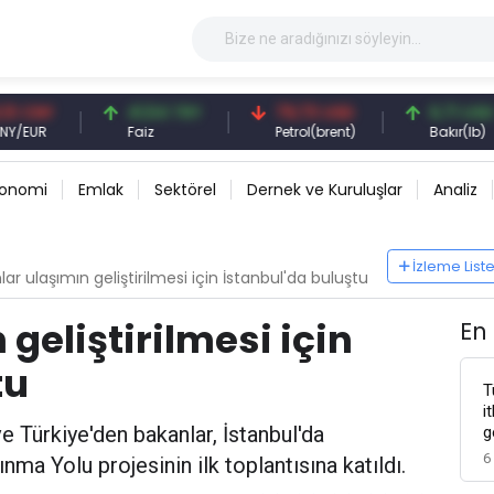
Y
41,54 TRY
79,73 USD
6,71 USD
Faiz
Petrol(brent)
Bakır(lb)
konomi
Emlak
Sektörel
Dernek ve Kuruluşlar
Analiz
İzleme List
ar ulaşımın geliştirilmesi için İstanbul'da buluştu
geliştirilmesi için
En
tu
T
i
 ve Türkiye'den bakanlar, İstanbul'da
g
6
ma Yolu projesinin ilk toplantısına katıldı.