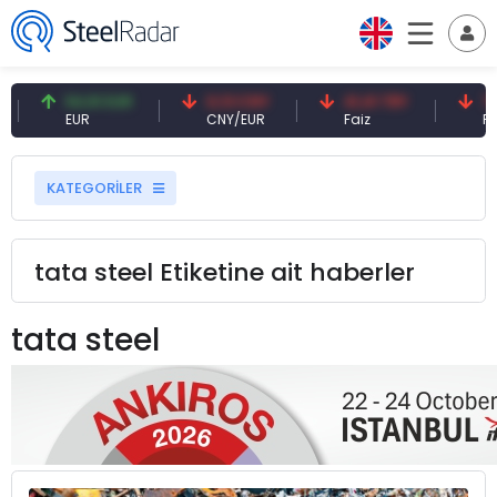
54,91 EUR
0,13 CNY
41,41 TRY
79,77 
EUR
CNY/EUR
Faiz
Petrol(
KATEGORİLER
tata steel Etiketine ait haberler
tata steel