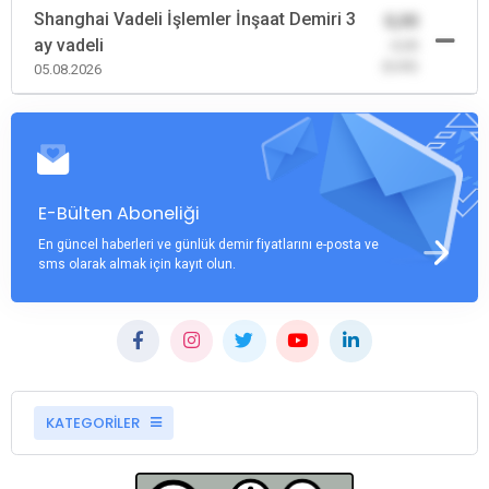
Shanghai Vadeli İşlemler İnşaat Demiri 3
0,00
ay vadeli
-0,00
(0,00)
05.08.2026
E-Bülten Aboneliği
En güncel haberleri ve günlük demir fiyatlarını e-posta ve
sms olarak almak için kayıt olun.
KATEGORİLER