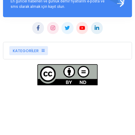
En güncel haberleri ve günlük demir fiyatlarını e-posta ve
sms olarak almak için kayıt olun.
KATEGORİLER