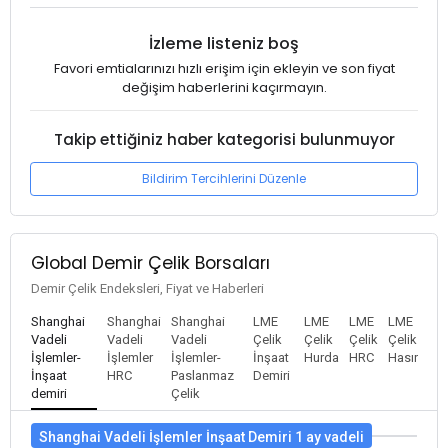
İzleme listeniz boş
Favori emtialarınızı hızlı erişim için ekleyin ve son fiyat
değişim haberlerini kaçırmayın.
Takip ettiğiniz haber kategorisi bulunmuyor
Bildirim Tercihlerini Düzenle
Global Demir Çelik Borsaları
Demir Çelik Endeksleri, Fiyat ve Haberleri
Shanghai
Shanghai
Shanghai
LME
LME
LME
LME
Vadeli
Vadeli
Vadeli
Çelik
Çelik
Çelik
Çelik
İşlemler-
İşlemler
İşlemler-
İnşaat
Hurda
HRC
Hasır
İnşaat
HRC
Paslanmaz
Demiri
demiri
Çelik
Shanghai Vadeli İşlemler İnşaat Demiri 1 ay vadeli