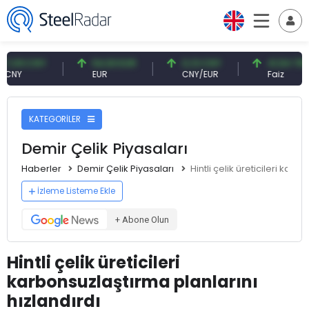
9 CNY
54,93 EUR
0,13 CNY
41,54 TRY
EUR
CNY/EUR
Faiz
KATEGORİLER
Demir Çelik Piyasaları
Haberler
Demir Çelik Piyasaları
Hintli çelik üreticileri karb
İzleme Listeme Ekle
+ Abone Olun
Hintli çelik üreticileri
karbonsuzlaştırma planlarını
hızlandırdı