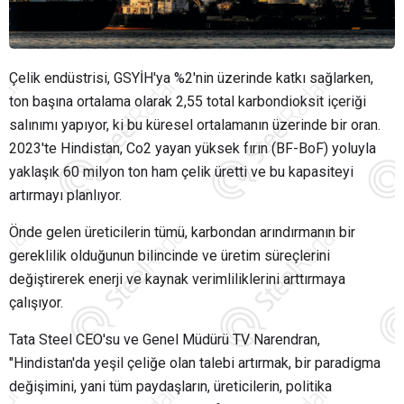
Çelik endüstrisi,
GSYİH'ya
%2
'nin üzerinde katkı sağlarken,
ton başına ortalama olarak 2,55 total karbondioksit içeriği
salınımı yapıyor, ki bu küresel ortalamanın üzerinde bir oran.
2023'te Hindistan,
Co2
yayan yüksek fırın (BF-
BoF
) yoluyla
yaklaşık 60 milyon ton ham çelik üretti ve bu kapasiteyi
artırmayı planlıyor.
Önde gelen üreticilerin tümü, karbondan arındırmanın bir
gereklilik olduğunun bilincinde ve üretim süreçlerini
değiştirerek enerji ve kaynak verimliliklerini arttırmaya
çalışıyor.
Tata
Steel CEO'su ve Genel Müdürü TV
Narendran
,
"Hindistan'da yeşil çeliğe olan talebi artırmak, bir paradigma
değişimini, yani tüm paydaşların, üreticilerin, politika