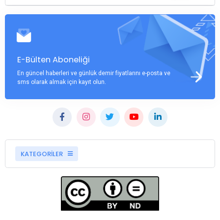
E-Bülten Aboneliği
En güncel haberleri ve günlük demir fiyatlarını e-posta ve
sms olarak almak için kayıt olun.
KATEGORİLER