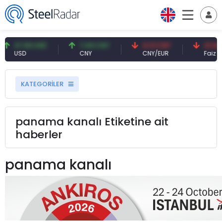
47,59 USD
7,09 CNY
0,13 CNY
41,53 TR
USD
CNY
CNY/EUR
Faiz
KATEGORİLER
panama kanalı Etiketine ait
haberler
panama kanalı