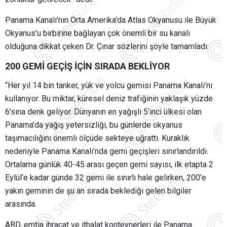
Panama Kanalı’nın Orta Amerika’da Atlas Okyanusu ile Büyük
Okyanus'u birbirine bağlayan çok önemli bir su kanalı
olduğuna dikkat çeken Dr. Çınar sözlerini şöyle tamamladı:
200 GEMİ GEÇİŞ İÇİN SIRADA BEKLİYOR
“Her yıl 14 bin tanker, yük ve yolcu gemisi Panama Kanalı’nı
kullanıyor. Bu miktar, küresel deniz trafiğinin yaklaşık yüzde
6'sına denk geliyor. Dünyanın en yağışlı 5’inci ülkesi olan
Panama’da yağış yetersizliği, bu günlerde okyanus
taşımacılığını önemli ölçüde sekteye uğrattı. Kuraklık
nedeniyle Panama Kanalı’nda gemi geçişleri sınırlandırıldı.
Ortalama günlük 40-45 arası geçen gemi sayısı, ilk etapta 2
Eylül’e kadar günde 32 gemi ile sınırlı hale gelirken, 200’e
yakın geminin de şu an sırada beklediği gelen bilgiler
arasında.
ABD, emtia ihracat ve ithalat konteynerleri ile Panama