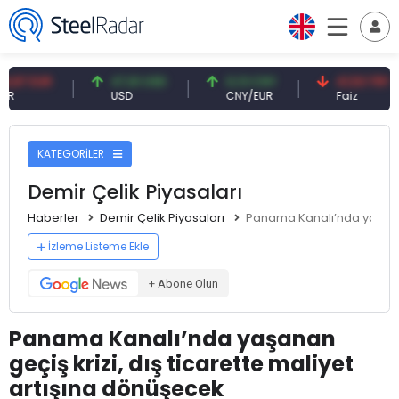
UR
47,61 USD
0,13 CNY
41,53 TRY
USD
CNY/EUR
Faiz
KATEGORİLER
Demir Çelik Piyasaları
Haberler
Demir Çelik Piyasaları
Panama Kanalı’nda yaşanan 
İzleme Listeme Ekle
+ Abone Olun
Panama Kanalı’nda yaşanan
geçiş krizi, dış ticarette maliyet
artışına dönüşecek