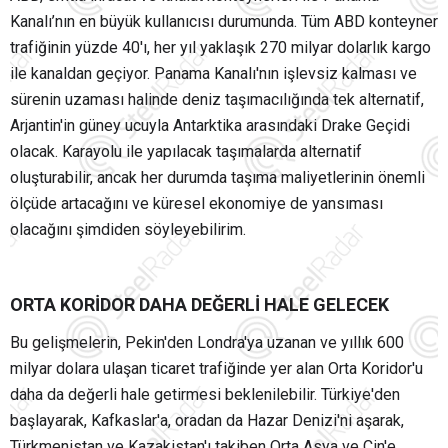
Kanalı’nın en büyük kullanıcısı durumunda. Tüm ABD konteyner
trafiğinin yüzde 40'ı, her yıl yaklaşık 270 milyar dolarlık kargo
ile kanaldan geçiyor. Panama Kanalı'nın işlevsiz kalması ve
sürenin uzaması halinde deniz taşımacılığında tek alternatif,
Arjantin'in güney ucuyla Antarktika arasındaki Drake Geçidi
olacak. Karayolu ile yapılacak taşımalarda alternatif
oluşturabilir, ancak her durumda taşıma maliyetlerinin önemli
ölçüde artacağını ve küresel ekonomiye de yansıması
olacağını şimdiden söyleyebilirim.
ORTA KORİDOR DAHA DEĞERLİ HALE GELECEK
Bu gelişmelerin, Pekin'den Londra'ya uzanan ve yıllık 600
milyar dolara ulaşan ticaret trafiğinde yer alan Orta Koridor'u
daha da değerli hale getirmesi beklenilebilir. Türkiye'den
başlayarak, Kafkaslar'a, oradan da Hazar Denizi'ni aşarak,
Türkmenistan ve Kazakistan'ı takiben Orta Asya ve Çin'e