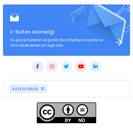
E-Bülten Aboneliği
En güncel haberleri ve günlük demir fiyatlarını e-posta ve
sms olarak almak için kayıt olun.
KATEGORİLER