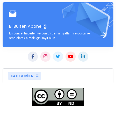
E-Bülten Aboneliği
En güncel haberleri ve günlük demir fiyatlarını e-posta ve
sms olarak almak için kayıt olun.
KATEGORİLER