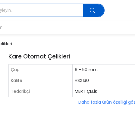
r
ikleri
Kare Otomat Çelikleri
Çap
6 - 50 mm
Kalite
HSX130
Tedarikçi
MERT ÇELİK
Daha fazla ürün özelliği gö