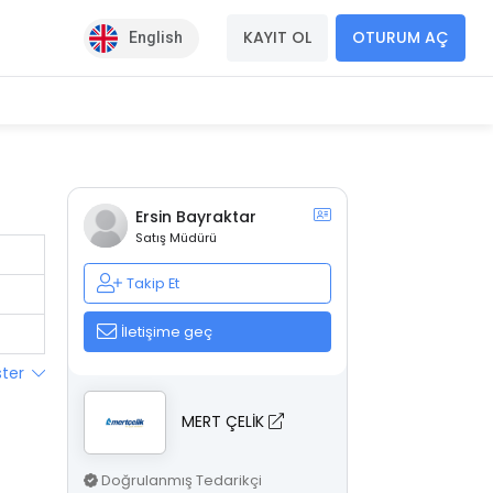
KAYIT OL
OTURUM AÇ
English
Ersin Bayraktar
Satış Müdürü
Takip Et
İletişime geç
ster
MERT ÇELİK
Doğrulanmış Tedarikçi